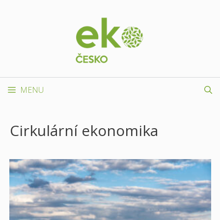
Přeskočit
na
obsah
MENU
Cirkulární ekonomika