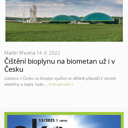
Martin Březina
14. 6. 2022
Čištění bioplynu na biometan už i v
Česku
Zatímco v Česku se bioplyn využívá ve většině případů k výrobě
elektřiny a tepla, řada …
Pokračování »