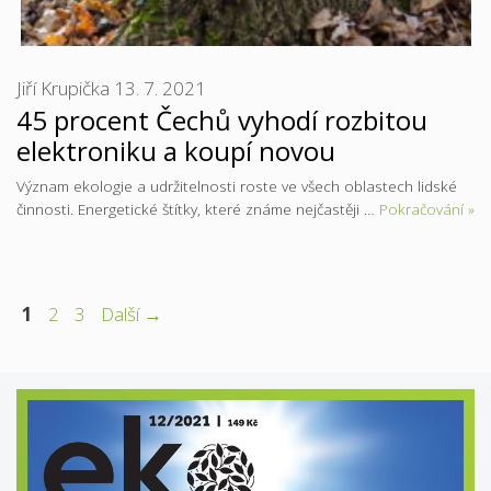
Jiří Krupička
13. 7. 2021
45 procent Čechů vyhodí rozbitou
elektroniku a koupí novou
Význam ekologie a udržitelnosti roste ve všech oblastech lidské
činnosti. Energetické štítky, které známe nejčastěji …
Pokračování »
Stránka
Stránka
Stránka
1
2
3
Další
→