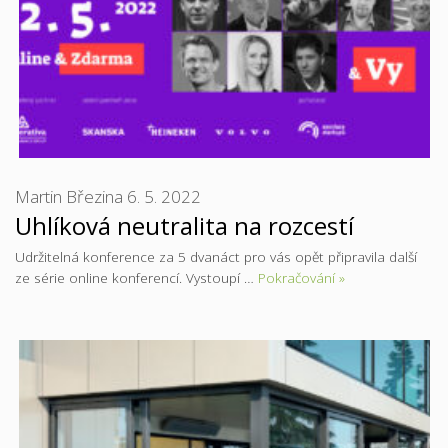
Martin Březina
6. 5. 2022
Uhlíková neutralita na rozcestí
Udržitelná konference za 5 dvanáct pro vás opět připravila další
ze série online konferencí. Vystoupí …
Pokračování »