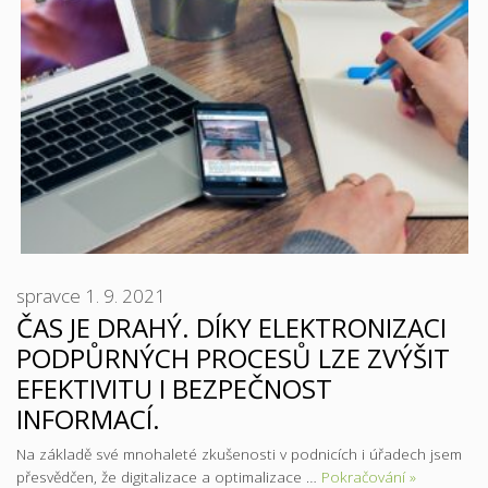
spravce
1. 9. 2021
ČAS JE DRAHÝ. DÍKY ELEKTRONIZACI
PODPŮRNÝCH PROCESŮ LZE ZVÝŠIT
EFEKTIVITU I BEZPEČNOST
INFORMACÍ.
Na základě své mnohaleté zkušenosti v podnicích i úřadech jsem
přesvědčen, že digitalizace a optimalizace …
Pokračování »