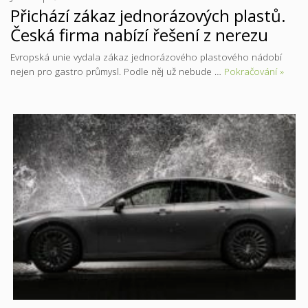
Přichází zákaz jednorázových plastů.
Česká firma nabízí řešení z nerezu
Evropská unie vydala zákaz jednorázového plastového nádobí
nejen pro gastro průmysl. Podle něj už nebude …
Pokračování »