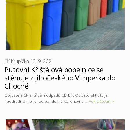
Jiří Krupička
13. 9. 2021
Putovní Křišťálová popelnice se
stěhuje z jihočeského Vimperka do
Chocně
Obyvatelé ČR si třídění odpadů oblíbili. Od této aktivity je
neodradil ani příchod pandemie koronaviru …
Pokračování »