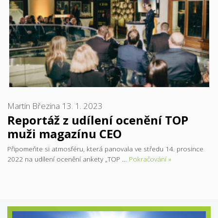
Martin Březina
13. 1. 2023
Reportáž z udílení ocenění TOP
muži magazínu CEO
Připomeňte si atmosféru, která panovala ve středu 14. prosince
2022 na udílení ocenění ankety „TOP …
Pokračování »