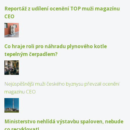
Reportáž z udílení ocenění TOP muži magazínu
CEO
Co hraje roli pro náhradu plynového kotle
tepelným čerpadlem?
Nejúspěšnější muži českého byznysu převzali ocenění
magazínu CEO
Ministerstvo nehlídá výstavbu spaloven, nebude
co recyklovat!