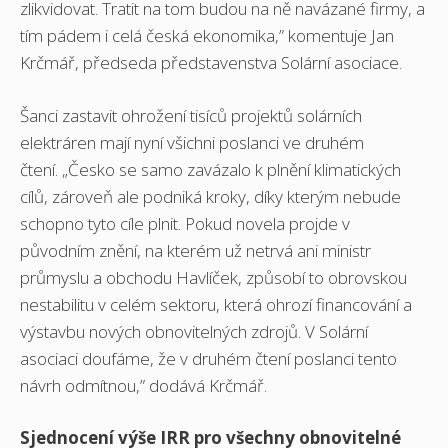
zlikvidovat. Tratit na tom budou na ně navázané firmy, a
tím pádem i celá česká ekonomika,” komentuje Jan
Krčmář, předseda představenstva Solární asociace.
Šanci zastavit ohrožení tisíců projektů solárních
elektráren mají nyní všichni poslanci ve druhém
čtení. „Česko se samo zavázalo k plnění klimatických
cílů, zároveň ale podniká kroky, díky kterým nebude
schopno tyto cíle plnit. Pokud novela projde v
původním znění, na kterém už netrvá ani ministr
průmyslu a obchodu Havlíček, způsobí to obrovskou
nestabilitu v celém sektoru, která ohrozí financování a
výstavbu nových obnovitelných zdrojů. V Solární
asociaci doufáme, že v druhém čtení poslanci tento
návrh odmítnou,” dodává Krčmář.
Sjednocení výše IRR pro všechny obnovitelné