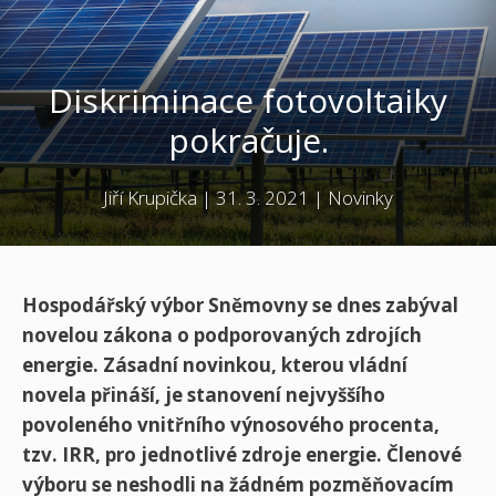
Diskriminace fotovoltaiky
pokračuje.
Jiří Krupička
|
31. 3. 2021
|
Novinky
Hospodářský výbor Sněmovny se dnes zabýval
novelou zákona o podporovaných zdrojích
energie. Zásadní novinkou, kterou vládní
novela přináší, je stanovení nejvyššího
povoleného vnitřního výnosového procenta,
tzv. IRR, pro jednotlivé zdroje energie. Členové
výboru se neshodli na žádném pozměňovacím