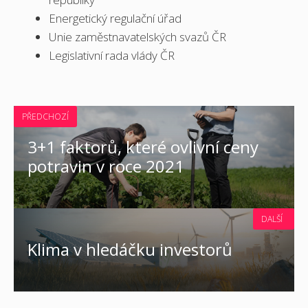
Energetický regulační úřad
Unie zaměstnavatelských svazů ČR
Legislativní rada vlády ČR
PŘEDCHOZÍ
3+1 faktorů, které ovlivní ceny
potravin v roce 2021
DALŠÍ
Klima v hledáčku investorů