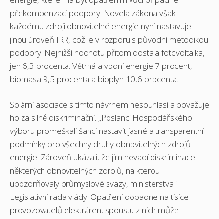
překompenzaci podpory. Novela zákona však
každému zdroji obnovitelné energie nyní nastavuje
jinou úroveň IRR, což je v rozporu s původní metodikou
podpory. Nejnižší hodnotu přitom dostala fotovoltaika,
jen 6,3 procenta. Větrná a vodní energie 7 procent,
biomasa 9,5 procenta a bioplyn 10,6 procenta.
Solární asociace s tímto návrhem nesouhlasí a považuje
ho za silně diskriminační. „Poslanci Hospodářského
výboru promeškali šanci nastavit jasné a transparentní
podmínky pro všechny druhy obnovitelných zdrojů
energie. Zároveň ukázali, že jim nevadí diskriminace
některých obnovitelných zdrojů, na kterou
upozorňovaly průmyslové svazy, ministerstva i
Legislativní rada vlády. Opatření dopadne na tisíce
provozovatelů elektráren, spoustu z nich může