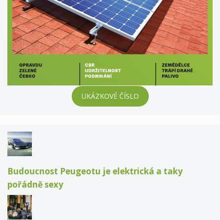
UKÁZKOVÉ ČÍSLO
Budoucnost Peugeotu je elektrická a taky
pořádně sexy