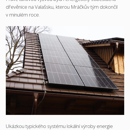
dřevěnice na Valašsku, kterou Mráčkův tým dokončil
v minulém roce.
Ukázkou typického systému lokální výroby energie