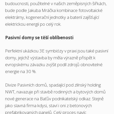
budoucnosti, použitelné v našich zeměpisných šířkách,
bude podle Jakuba Mráčka kombinace fotovoltaické
elektrárny, kogenerační jednotky a baterií zajišťující
elektrickou energii po celý rok.
Pasivní domy se těší oblíbenosti
Perfektní ukázkou 3E symbiózy v praxi jsou také pasivní
domy, jejichž výstavba by měla výrazně přispět k
evropskému závazku zvýšit podíl zdrojů obnovitelné
energie na 30 %.
Divize Pasivních domů, spadající pod zlínský holding
NWT, navazuje při stavbě rodinných a bytových domů
nové generace na Baťův podnikatelský odkaz. Stejně
jako slavná firma kdysi, staví i oni z betonových
prefabrikovaných panelů. Celý proces navíc