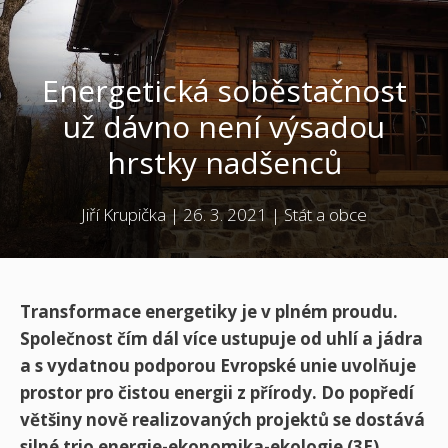
Energetická soběstačnost
už dávno není výsadou
hrstky nadšenců
Jiří Krupička
|
26. 3. 2021
|
Stát a obce
Transformace energetiky je v plném proudu.
Společnost čím dál více ustupuje od uhlí a jádra
a s vydatnou podporou Evropské unie uvolňuje
prostor pro čistou energii z přírody. Do popředí
většiny nově realizovaných projektů se dostává
silné trio energie-ekonomika-ekologie (3E).