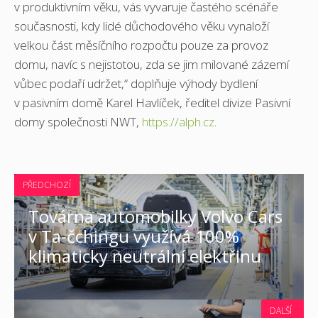
v produktivním věku, vás vyvaruje častého scénáře
současnosti, kdy lidé důchodového věku vynaloží
velkou část měsíčního rozpočtu pouze za provoz
domu, navíc s nejistotou, zda se jim milované zázemí
vůbec podaří udržet,“ doplňuje výhody bydlení
v pasivním domě Karel Havlíček, ředitel divize Pasivní
domy společnosti NWT,
https://alph.cz
.
PŘEDCHOZÍ
Továrna automobilky Volvo Cars
v Ta-čchingu využívá 100%
klimaticky neutrální elektřinu
DALŠÍ