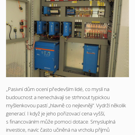
„Pasivní dům ocení především lidé, co myslí na
budoucnost a nenechávají se strhnout typickou
myšlenkovou pastí „hlavně co nejlevněji“. Vydrží několik
generací. I když je jeho pořizovací cena vyšší,
s financováním může pomoci dotace. Smysluplná
investice, navíc často učiněná na vrcholu příjmů