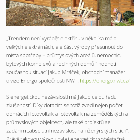
„Trendem není vyrábět elektřinu v několika málo
velkých elektrárnách, ale část výroby přesunout do
místa spotřeby – průmyslových areálů, nemocnic,
bytových komplexů a rodinných domů,“ hodnotí
současnou situaci Jakub Mráček, obchodní manažer
divize Energo společnosti NWT,
https://energo.nwt.cz/.
S energetickou nezávislostí má Jakub celou řadu
zkušeností. Díky dotacím se totiž zvedl nejen počet
domácích fotovoltaik a fotovoltaik na zemědělských a
průmyslových objektech, ale také projektů se
zadáním „absolutní nezávislost na inženýrských sítích“.
Právě takovou výzvou byla i energeticky soběstačná