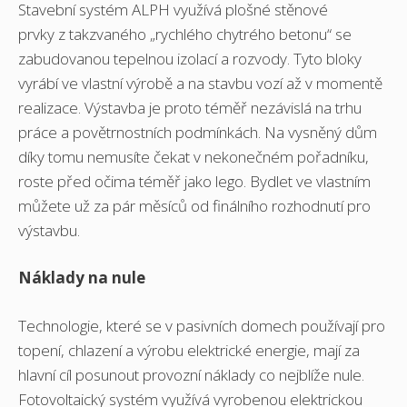
Stavební systém ALPH využívá plošné stěnové
prvky z takzvaného „rychlého chytrého betonu“ se
zabudovanou tepelnou izolací a rozvody. Tyto bloky
vyrábí ve vlastní výrobě a na stavbu vozí až v momentě
realizace. Výstavba je proto téměř nezávislá na trhu
práce a povětrnostních podmínkách. Na vysněný dům
díky tomu nemusíte čekat v nekonečném pořadníku,
roste před očima téměř jako lego. Bydlet ve vlastním
můžete už za pár měsíců od finálního rozhodnutí pro
výstavbu.
Náklady na nule
Technologie, které se v pasivních domech používají pro
topení, chlazení a výrobu elektrické energie, mají za
hlavní cíl posunout provozní náklady co nejblíže nule.
Fotovoltaický systém využívá vyrobenou elektrickou