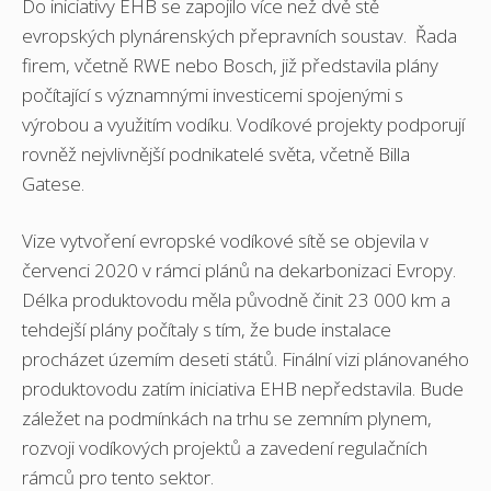
Do iniciativy EHB se zapojilo více než dvě stě
evropských plynárenských přepravních soustav. Řada
firem, včetně RWE nebo Bosch, již představila plány
počítající s významnými investicemi spojenými s
výrobou a využitím vodíku. Vodíkové projekty podporují
rovněž nejvlivnější podnikatelé světa, včetně Billa
Gatese.
Vize vytvoření evropské vodíkové sítě se objevila v
červenci 2020 v rámci plánů na dekarbonizaci Evropy.
Délka produktovodu měla původně činit 23 000 km a
tehdejší plány počítaly s tím, že bude instalace
procházet územím deseti států. Finální vizi plánovaného
produktovodu zatím iniciativa EHB nepředstavila. Bude
záležet na podmínkách na trhu se zemním plynem,
rozvoji vodíkových projektů a zavedení regulačních
rámců pro tento sektor.