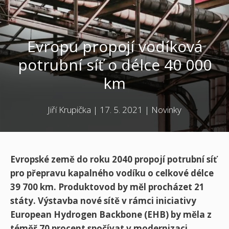
Evropu propojí vodíková
potrubní síť o délce 40 000
km
Jiří Krupička
|
17. 5. 2021
|
Novinky
Evropské země do roku 2040 propojí potrubní síť
pro přepravu kapalného vodíku o celkové délce
39 700 km. Produktovod by měl procházet 21
státy. Výstavba nové sítě v rámci iniciativy
European Hydrogen Backbone (EHB) by měla z
téměř 70 procent spočívat v modernizaci