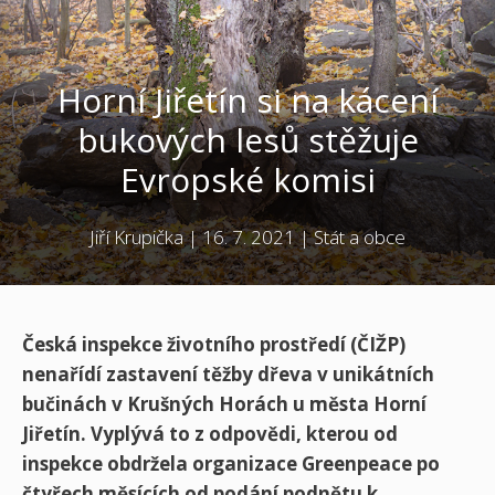
Horní Jiřetín si na kácení
bukových lesů stěžuje
Evropské komisi
Jiří Krupička
|
16. 7. 2021
|
Stát a obce
Česká inspekce životního prostředí (ČIŽP)
nenařídí zastavení těžby dřeva v unikátních
bučinách v Krušných Horách u města Horní
Jiřetín. Vyplývá to z odpovědi, kterou od
inspekce obdržela organizace Greenpeace po
čtyřech měsících od podání podnětu k