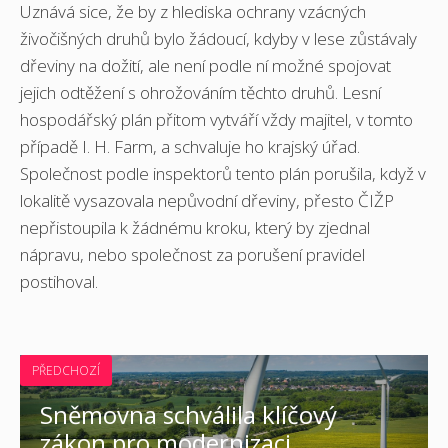
Uznává sice, že by z hlediska ochrany vzácných
živočišných druhů bylo žádoucí, kdyby v lese zůstávaly
dřeviny na dožití, ale není podle ní možné spojovat
jejich odtěžení s ohrožováním těchto druhů. Lesní
hospodářský plán přitom vytváří vždy majitel, v tomto
případě I. H. Farm, a schvaluje ho krajský úřad.
Společnost podle inspektorů tento plán porušila, když v
lokalitě vysazovala nepůvodní dřeviny, přesto ČIŽP
nepřistoupila k žádnému kroku, který by zjednal
nápravu, nebo společnost za porušení pravidel
postihoval.
PŘEDCHOZÍ
Sněmovna schválila klíčový
zákon pro modernizaci