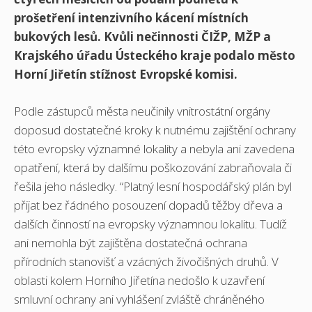
prošetření intenzivního kácení místních
bukových lesů. Kvůli nečinnosti ČIŽP, MŽP a
Krajského úřadu Ústeckého kraje podalo město
Horní Jiřetín stížnost Evropské komisi.
Podle zástupců města neučinily vnitrostátní orgány
doposud dostatečné kroky k nutnému zajištění ochrany
této evropsky významné lokality a nebyla ani zavedena
opatření, která by dalšímu poškozování zabraňovala či
řešila jeho následky. “Platný lesní hospodářský plán byl
přijat bez řádného posouzení dopadů těžby dřeva a
dalších činností na evropsky významnou lokalitu. Tudíž
ani nemohla být zajištěna dostatečná ochrana
přírodních stanovišť a vzácných živočišných druhů. V
oblasti kolem Horního Jiřetína nedošlo k uzavření
smluvní ochrany ani vyhlášení zvláště chráněného