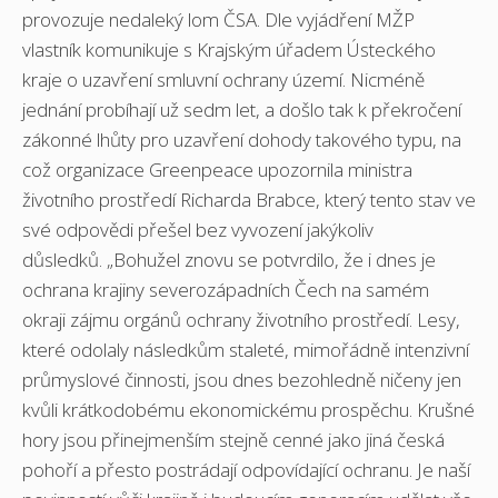
provozuje nedaleký lom ČSA. Dle vyjádření MŽP
vlastník komunikuje s Krajským úřadem Ústeckého
kraje o uzavření smluvní ochrany území. Nicméně
jednání probíhají už sedm let, a došlo tak k překročení
zákonné lhůty pro uzavření dohody takového typu, na
což organizace Greenpeace upozornila ministra
životního prostředí Richarda Brabce, který tento stav ve
své odpovědi přešel bez vyvození jakýkoliv
důsledků. „Bohužel znovu se potvrdilo, že i dnes je
ochrana krajiny severozápadních Čech na samém
okraji zájmu orgánů ochrany životního prostředí. Lesy,
které odolaly následkům staleté, mimořádně intenzivní
průmyslové činnosti, jsou dnes bezohledně ničeny jen
kvůli krátkodobému ekonomickému prospěchu. Krušné
hory jsou přinejmenším stejně cenné jako jiná česká
pohoří a přesto postrádají odpovídající ochranu. Je naší