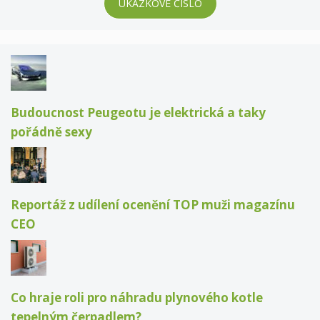
UKÁZKOVÉ ČÍSLO
Budoucnost Peugeotu je elektrická a taky
pořádně sexy
Reportáž z udílení ocenění TOP muži magazínu
CEO
Co hraje roli pro náhradu plynového kotle
tepelným čerpadlem?