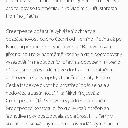
povinností vůči krajině i budoucím generacím udělat vše
pro to, aby se to změnilo,” říká Vladimír Buřt, starosta
Horního Jiřetína.
Greenpeace požaduje vyhlášení ochrany a
bezzásahovosti celého území od Horního Jiřetína až po
Národní přírodní rezervaci Jezerka. “Bukové lesy u
Jiřetína jsou roky nadměrně káceny a dále degradovány
vysazováním nepůvodních dřevin a odvozem mrtvého
dřeva. Jsme přesvědčeni, že dochází k nevratnému
poškození této evropsky chráněné lokality. Přesto
Česká inspekce životního prostředí opět selhala a
nedokázala zasáhnout,” říká Nikol Krejčová z
Greenpeace. ČIŽP ve svém vyjádření k podnětu
Greenpeace konstatuje, že dle výkazů z těžeb za
jednotlivé roky postupovala společnost I. H. Farm v
souladu se schváleným lesním hospodářským plánem.