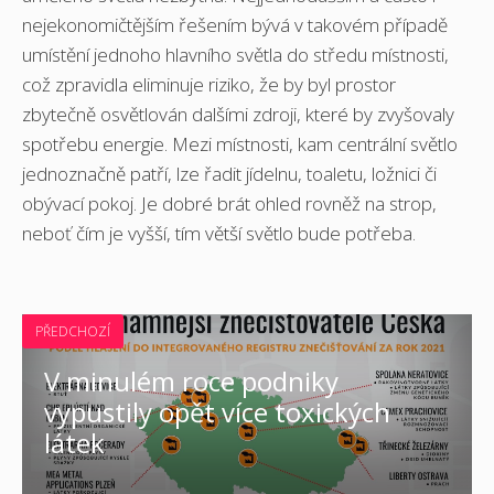
nejekonomičtějším řešením bývá v takovém případě
umístění jednoho hlavního světla do středu místnosti,
což zpravidla eliminuje riziko, že by byl prostor
zbytečně osvětlován dalšími zdroji, které by zvyšovaly
spotřebu energie. Mezi místnosti, kam centrální světlo
jednoznačně patří, lze řadit jídelnu, toaletu, ložnici či
obývací pokoj. Je dobré brát ohled rovněž na strop,
neboť čím je vyšší, tím větší světlo bude potřeba.
PŘEDCHOZÍ
V minulém roce podniky
vypustily opět více toxických
látek