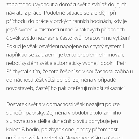
zapomenou vypnout a domácí světlo svítí až do jejich
návratu z práce. Podobné situace se ale dějí i při
příchodu do práce v brzkých ranních hodinách, kdy je
ještě svícení v místnosti nutné. V takových případech
člověk světlo nezhasne často kvůli pracovnímu vytížení.
Pokud je však osvětlení napojené na chytrý systém i
například se žaluziemi, je tento problém eliminován,
neboť systém světla automaticky vypne,“ doplnil Petr
Přichystal s tím, že toto řešení se v současnosti začíná u
domácností těšit větší oblibě, zejména v případě
novostaveb, častěji ho pak preferují mladší zákazníci.
Dostatek světla v domácnosti však nezajistí pouze
sluneční paprsky. Zejména v období okolo zimního
slunovratu se délka slunečního svitu pohybuje jen
kolem 8 hodin, po zbytek dne je tedy přítomnost
umělého světla nezbytná. Nejjednodušším a často i