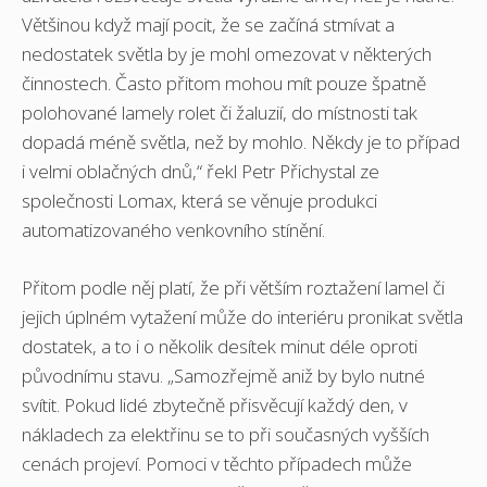
Většinou když mají pocit, že se začíná stmívat a
nedostatek světla by je mohl omezovat v některých
činnostech. Často přitom mohou mít pouze špatně
polohované lamely rolet či žaluzií, do místnosti tak
dopadá méně světla, než by mohlo. Někdy je to případ
i velmi oblačných dnů,“ řekl Petr Přichystal ze
společnosti Lomax, která se věnuje produkci
automatizovaného venkovního stínění.
Přitom podle něj platí, že při větším roztažení lamel či
jejich úplném vytažení může do interiéru pronikat světla
dostatek, a to i o několik desítek minut déle oproti
původnímu stavu. „Samozřejmě aniž by bylo nutné
svítit. Pokud lidé zbytečně přisvěcují každý den, v
nákladech za elektřinu se to při současných vyšších
cenách projeví. Pomoci v těchto případech může