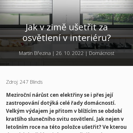
Jak v zimě ušetřit za
osvětlení v interiéru?
Martin Březina
|
26. 10. 2022
|
Domácnost
Zdroj: 247 Blinds
Meziroční nárůst cen elektřiny se i přes její
zastropování dotýká celé řady domácností.
Velkým výdajem je přitom v blížícím se období
kratšího slunečního svitu osvětlení. Jak nejen v
letošním roce na této položce ušetřit? Ve kterou