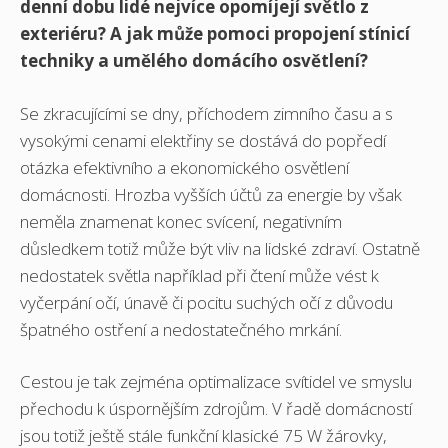
denní dobu lidé nejvíce opomíjejí světlo z
exteriéru? A jak může pomoci propojení stínicí
techniky a umělého domácího osvětlení?
Se zkracujícími se dny, příchodem zimního času a s
vysokými cenami elektřiny se dostává do popředí
otázka efektivního a ekonomického osvětlení
domácnosti. Hrozba vyšších účtů za energie by však
neměla znamenat konec svícení, negativním
důsledkem totiž může být vliv na lidské zdraví. Ostatně
nedostatek světla například při čtení může vést k
vyčerpání očí, únavě či pocitu suchých očí z důvodu
špatného ostření a nedostatečného mrkání.
Cestou je tak zejména optimalizace svítidel ve smyslu
přechodu k úspornějším zdrojům. V řadě domácností
jsou totiž ještě stále funkční klasické 75 W žárovky,