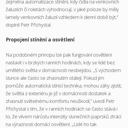
zejména automatizace stínění, kdy čidla na venkovních
žaluziích či roletách vyhodnocují, v jaké poloze by měly
lamely venkovních žaluzií vzhledem k denní době být,“
doplnil Petr Přichystal.
Propojení stínění a osvětlení
Na podobném principu lze pak fungování osvětlení
nastavit i v brzkých ranních hodinách, kdy se lidé bez
umělého světla v domácnosti neobejdou. „S východem
slunce ale často se zhasnutím otálejí. Pokud jim
pomůže automatická stínicí technika, mohou záhy zjistit,
že světla z exteriéru je již v domácnosti dostatek a
zhasnutí světelnému komfortu neuškodí,“ uvedl Petr
Přichystal s tím, že v ranních hodinách se často stává i
to, že vlivem nárůstu intenzity slunečních paprsků ztrácí
na výraznosti domácí osvětlení. „Lidé ho tak