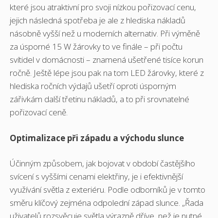
které jsou atraktivní pro svoji nízkou pořizovací cenu,
jejich následná spotřeba je ale z hlediska nákladů
násobně vyšší než u moderních alternativ. Při výměně
za úsporné 15 W žárovky to ve finále – při počtu
svítidel v domácnosti – znamená ušetřené tisíce korun
ročně. Ještě lépe jsou pak na tom LED žárovky, které z
hlediska ročních výdajů ušetří oproti úsporným
zářivkám další třetinu nákladů, a to při srovnatelné
pořizovací ceně.
Optimalizace při západu a východu slunce
Účinným způsobem, jak bojovat v období častějšího
svícení s vyššími cenami elektřiny, je i efektivnější
využívání světla z exteriéru. Podle odborníků je v tomto
směru klíčový zejména odpolední západ slunce. „Řada
uživatelů rozsvěcuje světla výrazně dříve, než je nutné.