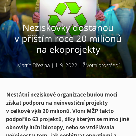
Neziskovky dostanou
v příštím roce 20 milionů
na ekoprojekty
Martin Březina
|
1. 9. 2022
|
Životní prostředí
Nestátní neziskové organizace budou moci
získat podporu na neinvestiční projekty
v celkové výši 20 milionů. Vloni MŽP takto
podpořilo 63 projektů, díky kterým se mimo jiné
obnovily luční biotopy, nebo se vzdělávala
veřejnost v tom, jak neplýtvat energiemi a