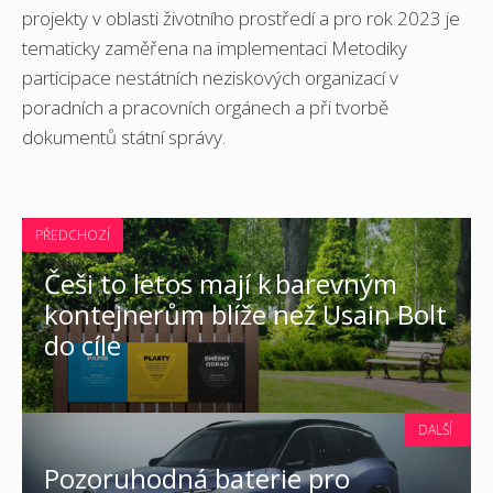
projekty v oblasti životního prostředí a pro rok 2023 je
tematicky zaměřena na implementaci Metodiky
participace nestátních neziskových organizací v
poradních a pracovních orgánech a při tvorbě
dokumentů státní správy.
PŘEDCHOZÍ
Češi to letos mají k barevným
kontejnerům blíže než Usain Bolt
do cíle
DALŠÍ
Pozoruhodná baterie pro