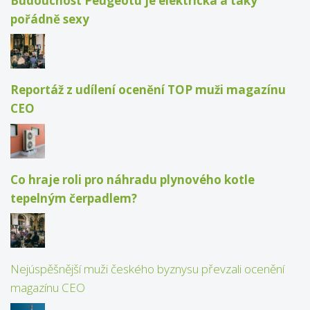
Budoucnost Peugeotu je elektrická a taky
pořádně sexy
Reportáž z udílení ocenění TOP muži magazínu
CEO
Co hraje roli pro náhradu plynového kotle
tepelným čerpadlem?
Nejúspěšnější muži českého byznysu převzali ocenění
magazínu CEO