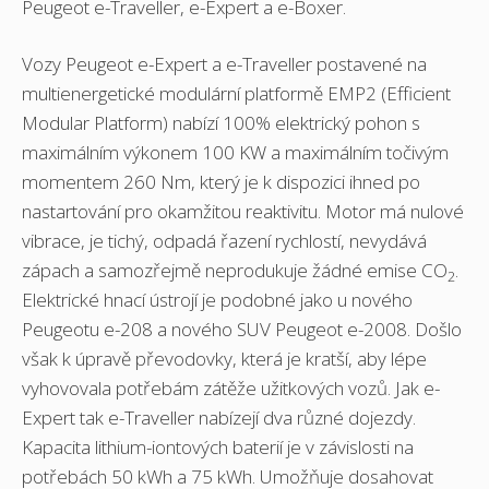
Peugeot e-Traveller, e-Expert a e-Boxer.
Vozy Peugeot e-Expert a e-Traveller postavené na
multienergetické modulární platformě EMP2 (Efficient
Modular Platform) nabízí 100% elektrický pohon s
maximálním výkonem 100 KW a maximálním točivým
momentem 260 Nm, který je k dispozici ihned po
nastartování pro okamžitou reaktivitu. Motor má nulové
vibrace, je tichý, odpadá řazení rychlostí, nevydává
zápach a samozřejmě neprodukuje žádné emise CO
.
2
Elektrické hnací ústrojí je podobné jako u nového
Peugeotu e-208 a nového SUV Peugeot e-2008. Došlo
však k úpravě převodovky, která je kratší, aby lépe
vyhovovala potřebám zátěže užitkových vozů. Jak e-
Expert tak e-Traveller nabízejí dva různé dojezdy.
Kapacita lithium-iontových baterií je v závislosti na
potřebách 50 kWh a 75 kWh. Umožňuje dosahovat