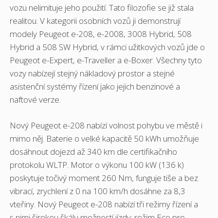
vozu nelimituje jeho použití. Tato filozofie se již stala
realitou. V kategorii osobních vozů ji demonstrují
modely Peugeot e-208, e-2008, 3008 Hybrid, 508
Hybrid a 508 SW Hybrid, v rámci užitkových vozů jde o
Peugeot e-Expert, e-Traveller a e-Boxer. Všechny tyto
vozy nabízejí stejný nákladový prostor a stejné
asistenční systémy řízení jako jejich benzinové a
naftové verze.
Nový Peugeot e-208 nabízí volnost pohybu ve městě i
mimo něj. Baterie o velké kapacitě 50 kWh umožňuje
dosáhnout dojezd až 340 km dle certifikačního
protokolu WLTP. Motor o výkonu 100 kW (136 k)
poskytuje točivý moment 260 Nm, funguje tiše a bez
vibrací, zrychlení z 0 na 100 km/h dosáhne za 8,3
vteřiny. Nový Peugeot e-208 nabízí tři režimy řízení a
s nimi širokou škálu možností jízdy: režim Eco pro