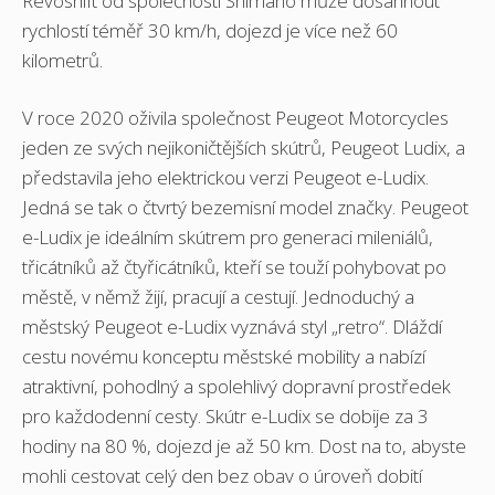
Revoshift od společnosti Shimano může dosáhnout
rychlostí téměř 30 km/h, dojezd je více než 60
kilometrů.
V roce 2020 oživila společnost Peugeot Motorcycles
jeden ze svých nejikoničtějších skútrů, Peugeot Ludix, a
představila jeho elektrickou verzi Peugeot e-Ludix.
Jedná se tak o čtvrtý bezemisní model značky. Peugeot
e-Ludix je ideálním skútrem pro generaci mileniálů,
třicátníků až čtyřicátníků, kteří se touží pohybovat po
městě, v němž žijí, pracují a cestují. Jednoduchý a
městský Peugeot e-Ludix vyznává styl „retro“. Dláždí
cestu novému konceptu městské mobility a nabízí
atraktivní, pohodlný a spolehlivý dopravní prostředek
pro každodenní cesty. Skútr e-Ludix se dobije za 3
hodiny na 80 %, dojezd je až 50 km. Dost na to, abyste
mohli cestovat celý den bez obav o úroveň dobití