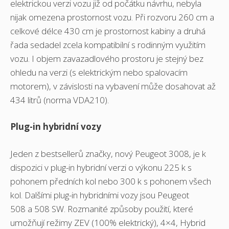
elektrickou verzi vozu již od počátku návrhu, nebyla
nijak omezena prostornost vozu. Při rozvoru 260 cm a
celkové délce 430 cm je prostornost kabiny a druhá
řada sedadel zcela kompatibilní s rodinným využitím
vozu. I objem zavazadlového prostoru je stejný bez
ohledu na verzi (s elektrickým nebo spalovacím
motorem), v závislosti na vybavení může dosahovat až
434 litrů (norma VDA210).
Plug-in hybridní vozy
Jeden z bestsellerů značky, nový Peugeot 3008, je k
dispozici v plug-in hybridní verzi o výkonu 225 k s
pohonem předních kol nebo 300 k s pohonem všech
kol. Dalšími plug-in hybridními vozy jsou Peugeot
508 a 508 SW. Rozmanité způsoby použití, které
umožňují režimy ZEV (100% elektrický), 4×4, Hybrid