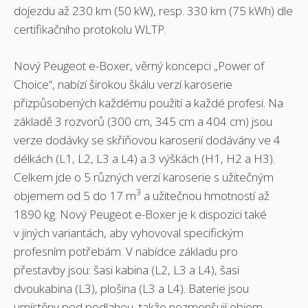
dojezdu až 230 km (50 kW), resp. 330 km (75 kWh) dle
certifikačního protokolu WLTP.
Nový Peugeot e-Boxer, věrný koncepci „Power of
Choice“, nabízí širokou škálu verzí karoserie
přizpůsobených každému použití a každé profesi. Na
základě 3 rozvorů (300 cm, 345 cm a 404 cm) jsou
verze dodávky se skříňovou karoserií dodávány ve 4
délkách (L1, L2, L3 a L4) a 3 výškách (H1, H2 a H3).
Celkem jde o 5 různých verzí karoserie s užitečným
3
objemem od 5 do 17 m
a užitečnou hmotností až
1890 kg. Nový Peugeot e-Boxer je k dispozici také
v jiných variantách, aby vyhovoval specifickým
profesním potřebám. V nabídce základu pro
přestavby jsou: šasi kabina (L2, L3 a L4), šasi
dvoukabina (L3), plošina (L3 a L4). Baterie jsou
umístěny pod podlahou, takže nezmenšují objem