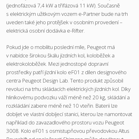
(jednofázová 7,4 kW a třífázová 11 kW). Současně
s elektrickým užitkovým vozem e-Partner bude na trh
uveden také jeho protějšek v osobním provedení –
elektrická osobní dodávka e-Rifter.
Pokud jde o mobilitu poslední míle, Peugeot má
v nabídce širokou škálu jízdních kol, koloběžek a
elektrokoloběžek. Mezi jednostopé dopravní
prostředky patří jízdní kolo eF01 z dílen designového
centra Peugeot Design Lab. Tento produkt způsobil
revoluci na trhu skládacích elektrických jízdních kol. Díky
hliníkovému podvozku váží méně než 20 kg, skládání a
rozkládání zabere méně než 10 vteřin. Baterii lze
dobíjet ve vlastní dobíjecí stanici, kterou lze namontovat
například do zavazadlového prostoru vozu Peugeot
3008. Kolo eF01 s osmistupňovou převodovkou Altus