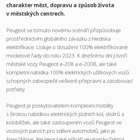
charakter měst, dopravu a způsob života
v městských centrech.
Peugeot se tomuto novému scénáři přizpůsobuje
prostřednictvím globálního závazku z hlediska
elektrifikace. Usiluje o dosažení 100% elektrifikované
modelové řady do roku 2023. K dnešnímu dni ji tvoří
městské vozy Peugeot e-208 a e-2008, ale také
kompletní nabídka 100% elektrických užitkových vozů
schopných zabezpečit veškeré přepravní a zásobovací
potřeby.
Peugeot je poskytovatelem komplexní mobility
s širokou nabídkou elektrických jízdních kol, skútrů a
koloběžek, ale také zastoupením vozů Peugeot ve
vozových parcích pro sdílení automobilů, jako je
Free2Move. Peugeot také přináší ekologicky šetrná