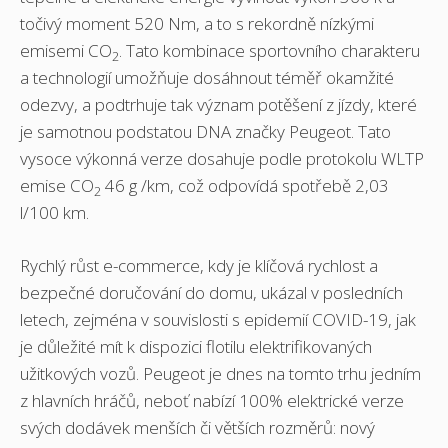
točivý moment 520 Nm, a to s rekordně nízkými
emisemi CO
. Tato kombinace sportovního charakteru
2
a technologií umožňuje dosáhnout téměř okamžité
odezvy, a podtrhuje tak význam potěšení z jízdy, které
je samotnou podstatou DNA značky Peugeot. Tato
vysoce výkonná verze dosahuje podle protokolu WLTP
emise CO
46 g /km, což odpovídá spotřebě 2,03
2
l/100 km.
Rychlý růst e-commerce, kdy je klíčová rychlost a
bezpečné doručování do domu, ukázal v posledních
letech, zejména v souvislosti s epidemií COVID-19, jak
je důležité mít k dispozici flotilu elektrifikovaných
užitkových vozů. Peugeot je dnes na tomto trhu jedním
z hlavních hráčů, neboť nabízí 100% elektrické verze
svých dodávek menších či větších rozměrů: nový