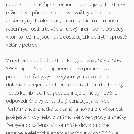
nebo Sport, zajišťují skutečnou radost z jízdy. Elektrický
režim navíc přináší i zcela nové zážitky z řízení při
absenci jakýchkoli vibrací, hluku, zápachu či nutnosti
řazení rychlostí, a to vše s nulovými emisemi. Dojezdy
v tomto režimu jsou navíc dostačující k pokrytí naprosté
většiny potřeb.
V nedávné době představil Peugeot vozy 508 a 508
SW Peugeot Sport Engineered jako první z nové
produktové řady vysoce výkonných vozů. Jde o
dokonalé spojení sportovního charakteru a technologií.
Touto kombinací Peugeot definuje principy nového
odpovědného výkonu, který označuje jako Neo-
Performance. Značka tak zahájila novou éru výkonosti,
jaké ještě nikdy nebylo v rámci sériové výroby u značky
Peugeot dosaženo. Motor může díky kombinaci
tepelné a elektrické energie vyvinout výkon 360 k a