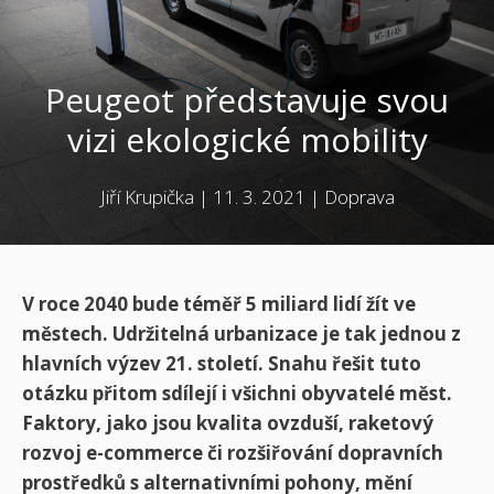
Peugeot představuje svou
vizi ekologické mobility
Jiří Krupička
|
11. 3. 2021
|
Doprava
V roce 2040 bude téměř 5 miliard lidí žít ve
městech. Udržitelná urbanizace je tak jednou z
hlavních výzev 21. století. Snahu řešit tuto
otázku přitom sdílejí i všichni obyvatelé měst.
Faktory, jako jsou kvalita ovzduší, raketový
rozvoj e-commerce či rozšiřování dopravních
prostředků s alternativními pohony, mění