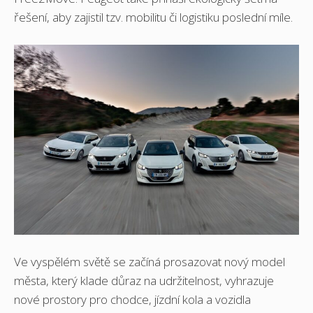
řešení, aby zajistil tzv. mobilitu či logistiku poslední míle.
Ve vyspělém světě se začíná prosazovat nový model
města, který klade důraz na udržitelnost, vyhrazuje
nové prostory pro chodce, jízdní kola a vozidla