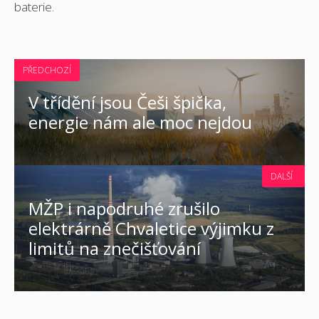
baterie.
PŘEDCHOZÍ
V třídění jsou Češi špička,
energie nám ale moc nejdou
DALŠÍ
MŽP i napodruhé zrušilo
elektrárně Chvaletice výjimku z
limitů na znečišťování