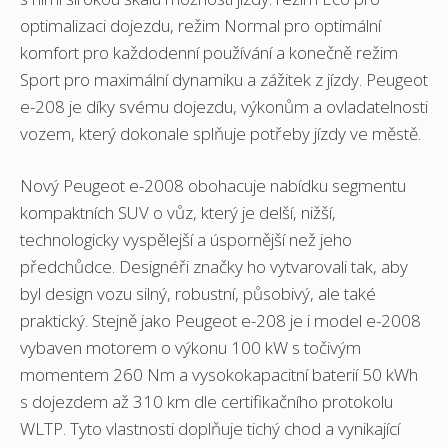
optimalizaci dojezdu, režim Normal pro optimální
komfort pro každodenní používání a konečně režim
Sport pro maximální dynamiku a zážitek z jízdy. Peugeot
e-208 je díky svému dojezdu, výkonům a ovladatelnosti
vozem, který dokonale splňuje potřeby jízdy ve městě.
Nový Peugeot e-2008 obohacuje nabídku segmentu
kompaktních SUV o vůz, který je delší, nižší,
technologicky vyspělejší a úspornější než jeho
předchůdce. Designéři značky ho vytvarovali tak, aby
byl design vozu silný, robustní, působivý, ale také
praktický. Stejně jako Peugeot e-208 je i model e-2008
vybaven motorem o výkonu 100 kW s točivým
momentem 260 Nm a vysokokapacitní baterií 50 kWh
s dojezdem až 310 km dle certifikačního protokolu
WLTP. Tyto vlastnosti doplňuje tichý chod a vynikající