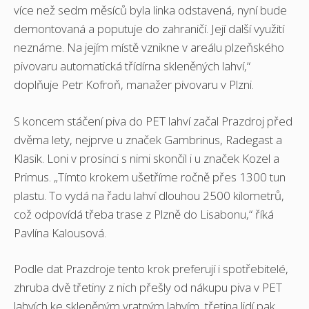
více než sedm měsíců byla linka odstavená, nyní bude
demontovaná a poputuje do zahraničí. Její další využití
neznáme. Na jejím místě vznikne v areálu plzeňského
pivovaru automatická třídírna skleněných lahví,“
doplňuje Petr Kofroň, manažer pivovaru v Plzni.
S koncem stáčení piva do PET lahví začal Prazdroj před
dvěma lety, nejprve u značek Gambrinus, Radegast a
Klasik. Loni v prosinci s nimi skončil i u značek Kozel a
Primus. „Tímto krokem ušetříme ročně přes 1300 tun
plastu. To vydá na řadu lahví dlouhou 2500 kilometrů,
což odpovídá třeba trase z Plzně do Lisabonu,“ říká
Pavlína Kalousová.
Podle dat Prazdroje tento krok preferují i spotřebitelé,
zhruba dvě třetiny z nich přešly od nákupu piva v PET
lahvích ke skleněným vratným lahvím, třetina lidí pak