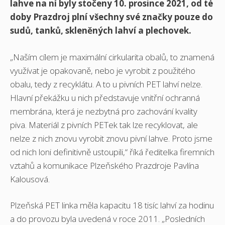
lahve na ní byly stočeny 10. prosince 2021, od té
doby Prazdroj plní všechny své značky pouze do
sudů, tanků, skleněných lahví a plechovek.
„Naším cílem je maximální cirkularita obalů, to znamená
využívat je opakovaně, nebo je vyrobit z použitého
obalu, tedy z recyklátu. A to u pivních PET lahví nelze.
Hlavní překážku u nich představuje vnitřní ochranná
membrána, která je nezbytná pro zachování kvality
piva. Materiál z pivních PETek tak lze recyklovat, ale
nelze z nich znovu vyrobit znovu pivní lahve. Proto jsme
od nich loni definitivně ustoupili,“ říká ředitelka firemních
vztahů a komunikace Plzeňského Prazdroje Pavlína
Kalousová.
Plzeňská PET linka měla kapacitu 18 tisíc lahví za hodinu
a do provozu byla uvedená v roce 2011. „Posledních