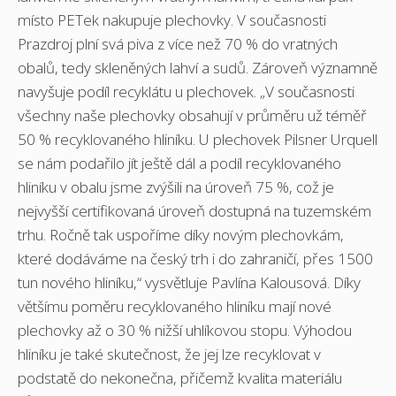
místo PETek nakupuje plechovky. V současnosti
Prazdroj plní svá piva z více než 70 % do vratných
obalů, tedy skleněných lahví a sudů. Zároveň významně
navyšuje podíl recyklátu u plechovek. „V současnosti
všechny naše plechovky obsahují v průměru už téměř
50 % recyklovaného hliníku. U plechovek Pilsner Urquell
se nám podařilo jít ještě dál a podíl recyklovaného
hliníku v obalu jsme zvýšili na úroveň 75 %, což je
nejvyšší certifikovaná úroveň dostupná na tuzemském
trhu. Ročně tak uspoříme díky novým plechovkám,
které dodáváme na český trh i do zahraničí, přes 1500
tun nového hliníku,“ vysvětluje Pavlína Kalousová. Díky
většímu poměru recyklovaného hliníku mají nové
plechovky až o 30 % nižší uhlíkovou stopu. Výhodou
hliníku je také skutečnost, že jej lze recyklovat v
podstatě do nekonečna, přičemž kvalita materiálu