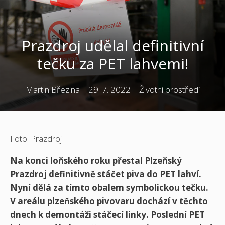
Prazdroj udělal definitivní
tečku za PET lahvemi!
Martin Březina
|
29. 7. 2022
|
Životní prostředí
Foto: Prazdroj
Na konci loňského roku přestal Plzeňský
Prazdroj definitivně stáčet piva do PET lahví.
Nyní dělá za tímto obalem symbolickou tečku.
V areálu plzeňského pivovaru dochází v těchto
dnech k demontáži stáčecí linky. Poslední PET