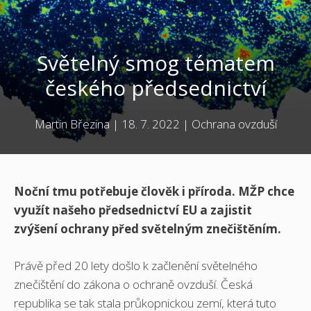
Světelný smog tématem
českého předsednictví
Martin Březina
|
18. 7. 2022
|
Ochrana ovzduší
Noční tmu potřebuje člověk i příroda. MŽP chce
využít našeho předsednictví EU a zajistit
zvýšení ochrany před světelným znečištěním.
Právě před 20 lety došlo k začlenění světelného
znečištění do zákona o ochraně ovzduší. Česká
republika se tak stala průkopnickou zemí, která tuto