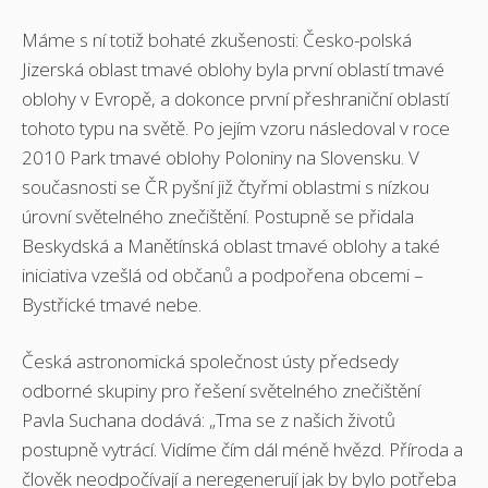
Máme s ní totiž bohaté zkušenosti: Česko-polská
Jizerská oblast tmavé oblohy byla první oblastí tmavé
oblohy v Evropě, a dokonce první přeshraniční oblastí
tohoto typu na světě. Po jejím vzoru následoval v roce
2010 Park tmavé oblohy Poloniny na Slovensku. V
současnosti se ČR pyšní již čtyřmi oblastmi s nízkou
úrovní světelného znečištění. Postupně se přidala
Beskydská a Manětínská oblast tmavé oblohy a také
iniciativa vzešlá od občanů a podpořena obcemi –
Bystřické tmavé nebe.
Česká astronomická společnost ústy předsedy
odborné skupiny pro řešení světelného znečištění
Pavla Suchana dodává: „Tma se z našich životů
postupně vytrácí. Vidíme čím dál méně hvězd. Příroda a
člověk neodpočívají a neregenerují jak by bylo potřeba