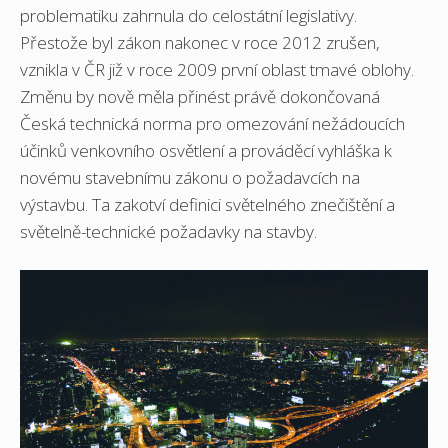
problematiku zahrnula do celostátní legislativy.
Přestože byl zákon nakonec v roce 2012 zrušen,
vznikla v ČR již v roce 2009 první oblast tmavé oblohy.
Změnu by nově měla přinést právě dokončovaná
Česká technická norma pro omezování nežádoucích
účinků venkovního osvětlení a prováděcí vyhláška k
novému stavebnímu zákonu o požadavcích na
výstavbu. Ta zakotví definici světelného znečištění a
světelně-technické požadavky na stavby.