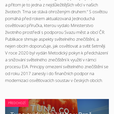
a přitom je to jedna z nejdůležitějších věcí v našich
životech. Tma se stává ohroženým druhem.“ S osvětou
pomáhá před rokem aktualizovaná Jednoduchá
osvětlovací příručka, kterou vydalo Ministerstvo
životního prostředí s podporou Svazu měst a obcí ČR.
Publikace shrnuje aspekty světelného znečištění, a
nejen obcím doporučuje, jak osvětlovat a svítit šetrněji.
V roce 2020 byl vydán Metodický pokyn k předcházení
a snižování světelného znečištění k využití v rámci
procesu EIA. Principy omezení světelného znečištění se
od roku 2017 zanesly i do finančních podpor na
modernizaci osvětlovacích soustav v českých obcích.
PŘEDCHOZÍ