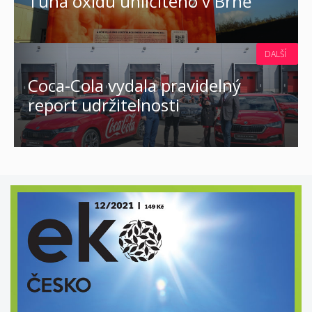
Tuna oxidu uhličitého v Brně
DALŠÍ
Coca-Cola vydala pravidelný
report udržitelnosti