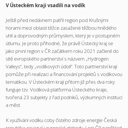
V Ústeckém kraji vsadili na vodík
Ještě před nedávnem patřil region pod Krušnými
horami mezi oblasti těžce zasažené těžbou hnědého
uhlí a doprovodným průmyslem, který je v postupném
útlumu. Je proto příhodné, že právě Ústecký kraj se
jako první region v ČR začátkem roku 2021 začlenil do
sítě evropského partnerství s názvem „Hydrogen
Valleys“, tedy „vodíkových údolí“. Toto partnerství kraji
pomůže při realizaci a financování projektů s vodíkovou
tematikou. V Ústeckém kraji přitom již přes dva roky
funguje tzv. Vodíková platforma Ústeckého kraje,
tvořená 23 subjekty z řad podniků, výzkumných institucí
a měst.
K využívání vodíku coby čistého zdroje energie Česká
republika zavazují i evropské dohody. Loni ČR například