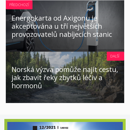
PŘEDCHOZÍ
Energokarta od Axigonu je
akceptována u tří největších
provozovatelů nabíjecích stanic
DALŠÍ
Norská výzva pomůže najít cestu,
jak zbavit řeky zbytků léčiv a
hormonů