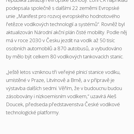
podepsala společně s dalšími 22 zeměmi Evropské
unie „Manifest pro rozvoj evropského hodnotového
řetězce vodíkových technologií a systémů“. Rovněž byl
aktualizován Národní akční plán čisté mobility. Podle něj
má v roce 2030 v Česku jezdit na vodík až 50 tisíc
osobních automobilů a 870 autobusů, a vybudováno
by mělo být celkem 80 vodíkových tankovacích stanic.
„Ještě letos vzniknou tři veřejné plnicí stanice vodíku,
umístěné v Praze, Litvínově a Brně, a v přípravě je
výstavba dalších sedmi. Věřím, že v budoucnu budou
zásobovány i nízkoemisním vodíkem,“ uzavírá Aleš
Doucek, předseda představenstva České vodíkové
technologické platformy.