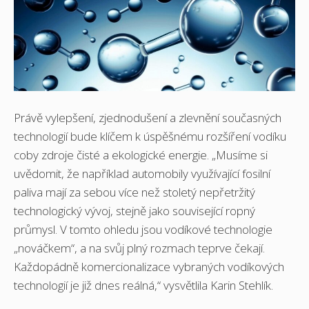
Právě vylepšení, zjednodušení a zlevnění současných
technologií bude klíčem k úspěšnému rozšíření vodíku
coby zdroje čisté a ekologické energie. „Musíme si
uvědomit, že například automobily využívající fosilní
paliva mají za sebou více než stoletý nepřetržitý
technologický vývoj, stejně jako související ropný
průmysl. V tomto ohledu jsou vodíkové technologie
„nováčkem“, a na svůj plný rozmach teprve čekají.
Každopádně komercionalizace vybraných vodíkových
technologií je již dnes reálná,“ vysvětlila Karin Stehlík.