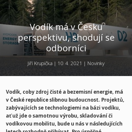
Vodík má v Česku
perspektivu, shodují se
odborníci
Jiří Krupička
|
10. 4. 2021
|
Novinky
Vodík, coby zdroj čisté a bezemisní energie, má
v České republice slibnou budoucnost. Projektů,
zabývajících se technologiemi na bázi vodíku,
ať už jde o samotnou výrobu, skladování či
vodíkovou mobilitu, bude u nás v následujících
letech rozhodně přibývat. Pro úspěšné