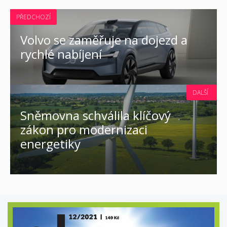
PŘEDCHOZÍ
Volvo se zaměřuje na dojezd a
rychlé nabíjení
DALŠÍ
Sněmovna schválila klíčový
zákon pro modernizaci
energetiky