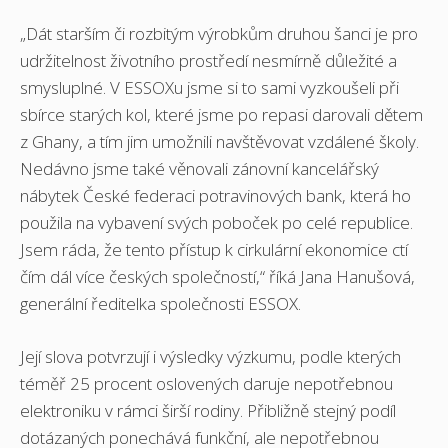
„Dát starším či rozbitým výrobkům druhou šanci je pro
udržitelnost životního prostředí nesmírně důležité a
smysluplné. V ESSOXu jsme si to sami vyzkoušeli při
sbírce starých kol, které jsme po repasi darovali dětem
z Ghany, a tím jim umožnili navštěvovat vzdálené školy.
Nedávno jsme také věnovali zánovní kancelářský
nábytek České federaci potravinových bank, která ho
použila na vybavení svých poboček po celé republice.
Jsem ráda, že tento přístup k cirkulární ekonomice ctí
čím dál více českých společností,“ říká Jana Hanušová,
generální ředitelka společnosti ESSOX.
Její slova potvrzují i výsledky výzkumu, podle kterých
téměř 25 procent oslovených daruje nepotřebnou
elektroniku v rámci širší rodiny. Přibližně stejný podíl
dotázaných ponechává funkční, ale nepotřebnou