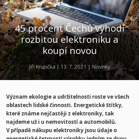
45 procent Čechů vyhodí
rozbitou elektroniku a
koupí novou
Jiří Krupička
|
13. 7. 2021
|
Novinky
Význam ekologie a udržitelnosti roste ve všech
oblastech lidské činnosti. Energetické štítky,
které známe nejčastěji z elektroniky, tak
najdeme už i u nemovitostí a automobilů.
V případě nákupu elektroniky jsou údaje o
energetické šetrnosti výrobku jedním ze dvou