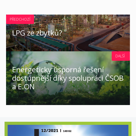
PŘEDCHOZÍ
LPG ze zbytků?
DALŠÍ
Energeticky úsporná řešení
dostupnější díky spolupráci ČSOB
a E.ON