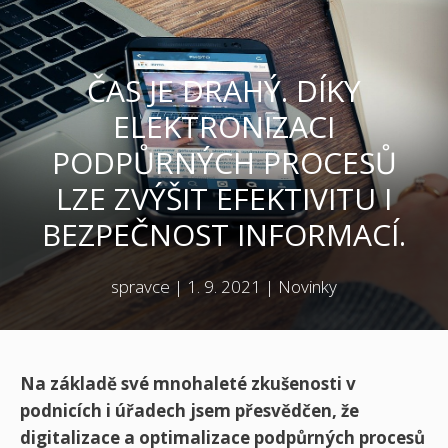
ČAS JE DRAHÝ. DÍKY
ELEKTRONIZACI
PODPŮRNÝCH PROCESŮ
LZE ZVÝŠIT EFEKTIVITU I
BEZPEČNOST INFORMACÍ.
spravce
|
1. 9. 2021
|
Novinky
Na základě své mnohaleté zkušenosti v
podnicích i úřadech jsem přesvědčen, že
digitalizace a optimalizace podpůrných procesů