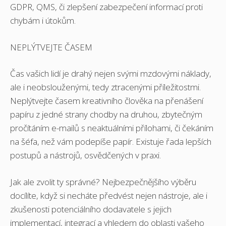
GDPR, QMS, či zlepšení zabezpečení informací proti
chybám i útokům.
NEPLÝTVEJTE ČASEM
Čas vašich lidí je drahý nejen svými mzdovými náklady,
ale i neobslouženými, tedy ztracenými příležitostmi.
Neplýtvejte časem kreativního člověka na přenášení
papíru z jedné strany chodby na druhou, zbytečným
pročítáním e-mailů s neaktuálními přílohami, či čekáním
na šéfa, než vám podepíše papír. Existuje řada lepších
postupů a nástrojů, osvědčených v praxi.
Jak ale zvolit ty správné? Nejbezpečnějšího výběru
docílíte, když si necháte předvést nejen nástroje, ale i
zkušenosti potenciálního dodavatele s jejich
implementací, integrací a vhledem do oblasti vašeho