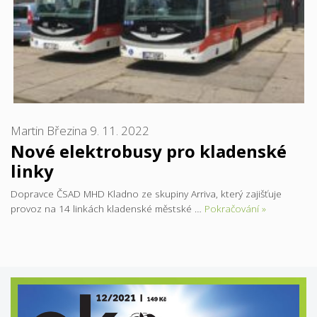
Martin Březina
9. 11. 2022
Nové elektrobusy pro kladenské
linky
Dopravce ČSAD MHD Kladno ze skupiny Arriva, který zajišťuje
provoz na 14 linkách kladenské městské …
Pokračování »