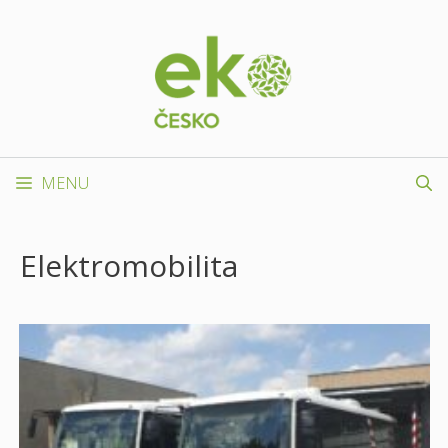
Přeskočit
na
obsah
MENU
Elektromobilita