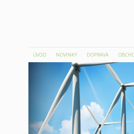
Přeskočit
na
obsah
ÚVOD
NOVINKY
DOPRAVA
OBCH