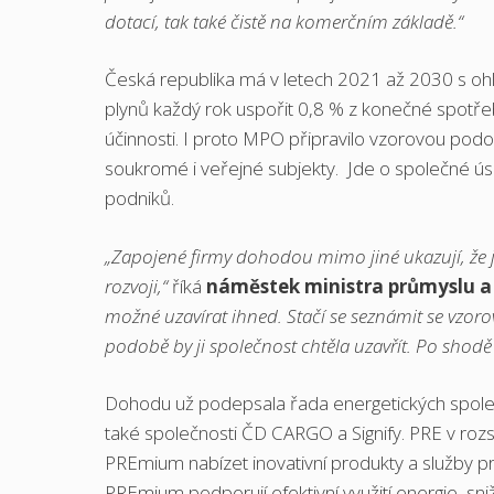
dotací, tak také čistě na komerčním základě.“
Česká republika má v letech 2021 až 2030 s oh
plynů každý rok uspořit 0,8 % z konečné spotře
účinnosti. I proto MPO připravilo vzorovou po
soukromé i veřejné subjekty. Jde o společné úsilí
podniků.
„Zapojené firmy dohodou mimo jiné ukazují, že j
rozvoji,“
říká
náměstek ministra průmyslu a
možné uzavírat ihned. Stačí se seznámit se vz
podobě by ji společnost chtěla uzavřít. Po sho
Dohodu už podepsala řada energetických společn
také společnosti ČD CARGO a Signify. PRE v ro
PREmium nabízet inovativní produkty a služby pr
PREmium podporují efektivní využití energie, sni