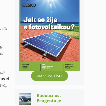
další
é
t,
aží
UKÁZKOVÉ ČÍSLO
Pavel
svoji
Budoucnost
Peugeotu je
elektrická a taky