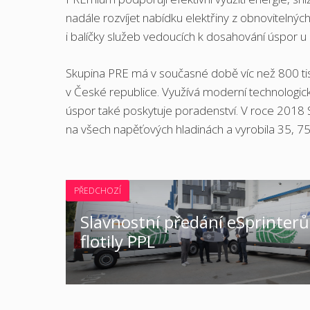
nadále rozvíjet nabídku elektřiny z obnoviteln
i balíčky služeb vedoucích k dosahování úspor u 
Skupina PRE má v současné době víc než 800 tisí
v České republice. Využívá moderní technologická
úspor také poskytuje poradenství. V roce 2018
na všech napěťových hladinách a vyrobila 35, 75
PŘEDCHOZÍ
Slavnostní předání eSprinterů
flotily PPL