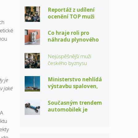
pořádně sexy
Reportáž z udílení
ocenění TOP muži
ch
magazínu CEO
etické
Co hraje roli pro
hou
náhradu plynového
kotle tepelným
čerpadlem?
Nejúspěšnější muži
českého byznysu
převzali ocenění
magazínu CEO
Ministerstvo nehlídá
y je
výstavbu spaloven,
v jaké
nebude co
recyklovat!
Současným trendem
automobilek je
 A
veletrh technologií
ktu
ekty
bude