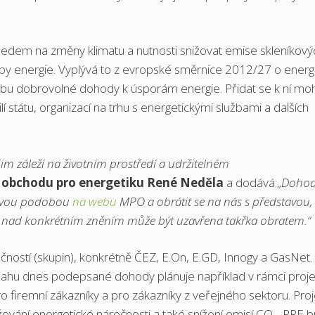
ledem na změny klimatu a nutnosti snižovat emise skleníkový
by energie. Vyplývá to z evropské směrnice 2012/27 o energ
dobu dobrovolné dohody k úsporám energie. Přidat se k ní mo
 státu, organizací na trhu s energetickými službami a dalších
im záleží na životním prostředí a udržitelném
 obchodu pro energetiku René Neděla
a dodává:„
Dohod
orovou podobou
na webu
MPO a obrátit se na nás s představou, 
dě nad konkrétním zněním může být uzavřena takřka obratem.“
ostí (skupin), konkrétně ČEZ, E.On, E.GD, Innogy a GasNet.
zsahu dnes podepsané dohody plánuje například v rámci proje
o firemní zákazníky a pro zákazníky z veřejného sektoru. Proj
žování energetické náročnosti a také snížení emisí CO
. PRE 