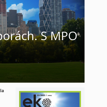
porách. S MPO
la