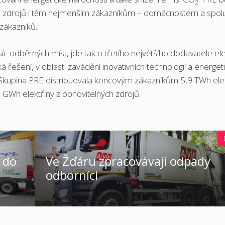
2
ých zdrojů i těm nejmenším zákazníkům – domácnostem a spolu
zákazníků.
c odběrných míst, jde tak o třetího největšího dodavatele ele
 řešení, v oblasti zavádění inovativních technologií a energet
 Skupina PRE distribuovala koncovým zákazníkům 5,9 TWh elek
 GWh elektřiny z obnovitelných zdrojů.
 do
Ve Žďáru zpracovávají odpady
odborníci