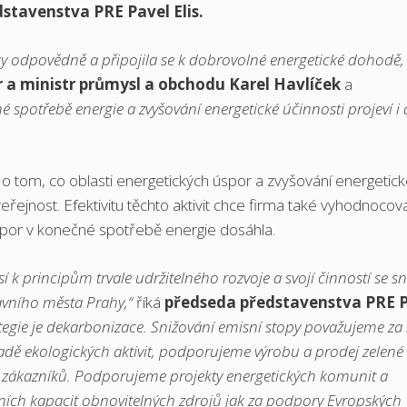
stavenstva PRE Pavel Elis.
sky odpovědně a připojila se k dobrovolné energetické dohodě,
 a ministr průmysl a obchodu Karel Havlíček
a
é spotřebě energie a zvyšování energetické účinnosti projeví i 
o tom, co oblasti energetických úspor a zvyšování energetick
veřejnost. Efektivitu těchto aktivit chce firma také vyhodnocova
spor v konečné spotřebě energie dosáhla.
í k principům trvale udržitelného rozvoje a svojí činností se sn
hlavního města Prahy,“
říká
předseda představenstva PRE 
ategie je dekarbonizace. Snižování emisní stopy považujeme za 
dě ekologických aktivit, podporujeme výrobu a prodej zelené
e zákazníků. Podporujeme projekty energetických komunit a
bních kapacit obnovitelných zdrojů jak za podpory Evropských