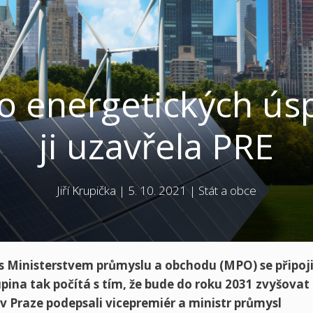
 o energetických ús
ji uzavřela PRE
Jiří Krupička
|
5. 10. 2021
|
Stát a obce
s Ministerstvem průmyslu a obchodu (MPO) se připoji
pina tak počítá s tím, že bude do roku 2031 zvyšovat
v Praze podepsali vicepremiér a ministr průmysl