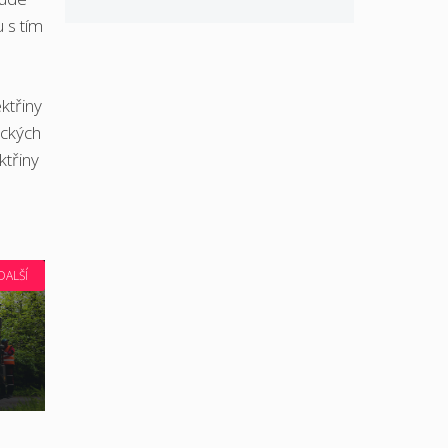
 s tím
ktřiny
ických
třiny
DALŠÍ