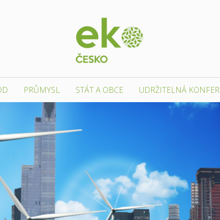
OD
PRŮMYSL
STÁT A OBCE
UDRŽITELNÁ KONFE