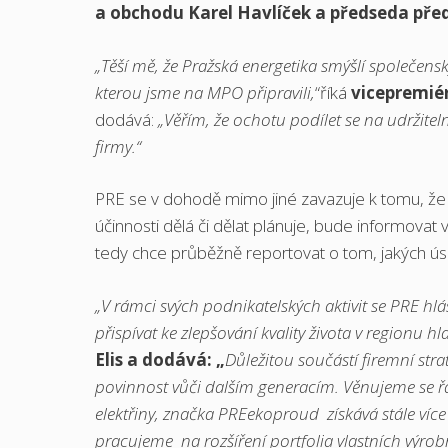
a obchodu Karel Havlíček a předseda před
„Těší mě, že Pražská energetika smýšlí společen
kterou jsme na MPO připravili,
“říká
vicepremiér
dodává:
„Věřím, že ochotu podílet se na udržiteln
firmy.“
PRE se v dohodě mimo jiné zavazuje k tomu, že 
účinnosti dělá či dělat plánuje, bude informovat 
tedy chce průběžně reportovat o tom, jakých ú
„V rámci svých podnikatelských aktivit se PRE hlás
přispívat ke zlepšování kvality života v regionu 
Elis a dodává: „
Důležitou součástí firemní str
povinnost vůči dalším generacím. Věnujeme se řa
elektřiny, značka PREekoproud získává stále víc
pracujeme na rozšíření portfolia vlastních výro