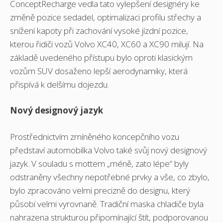
ConceptRecharge vedla tato vylepšení designéry ke
změně pozice sedadel, optimalizaci profilu střechy a
snížení kapoty při zachování vysoké jízdní pozice,
kterou řidiči vozů Volvo XC40, XC60 a XC90 milují. Na
základě uvedeného přístupu bylo oproti klasickým
vozům SUV dosaženo lepší aerodynamiky, která
přispívá k delšímu dojezdu.
Nový designový jazyk
Prostřednictvím zmíněného koncepčního vozu
představí automobilka Volvo také svůj nový designový
jazyk. V souladu s mottem „méně, zato lépe“ byly
odstraněny všechny nepotřebné prvky a vše, co zbylo,
bylo zpracováno velmi precizně do designu, který
působí velmi vyrovnaně. Tradiční maska chladiče byla
nahrazena strukturou připomínající štít, podporovanou