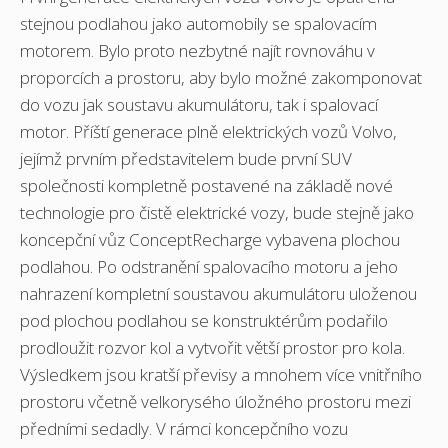
stejnou podlahou jako automobily se spalovacím
motorem. Bylo proto nezbytné najít rovnováhu v
proporcích a prostoru, aby bylo možné zakomponovat
do vozu jak soustavu akumulátoru, tak i spalovací
motor. Příští generace plně elektrických vozů Volvo,
jejímž prvním představitelem bude první SUV
společnosti kompletně postavené na základě nové
technologie pro čistě elektrické vozy, bude stejně jako
koncepční vůz ConceptRecharge vybavena plochou
podlahou. Po odstranění spalovacího motoru a jeho
nahrazení kompletní soustavou akumulátoru uloženou
pod plochou podlahou se konstruktérům podařilo
prodloužit rozvor kol a vytvořit větší prostor pro kola.
Výsledkem jsou kratší převisy a mnohem více vnitřního
prostoru včetně velkorysého úložného prostoru mezi
předními sedadly. V rámci koncepčního vozu