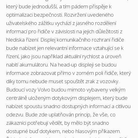
který bude jednodušší, a tím pádem přispěje k
optimalizaci bezpečnosti. Rozvržení uvedeného
uživatelského zážitku vychází z jasného rozdělení
informací pro řidiče v závislosti na jejich důležitosti z
hlediska řízení. Displej komunikačního rozhraní řidiče
bude nabízet jen relevantní informace vztahující se k
řízení, jako jsou například aktuální rychlost a úroveň
nabití akumulátoru. Na head-up displeji se budou
informace zobrazovat přímo v zorném poli řidiče, který
díky tomu nebude muset spouštět zrak z vozovky.
Budoucí vozy Volvo budou mimo
to vybaveny velkým
centrálně uloženým dotykovým displejem, který bude
nabízet spoustu snadno dostupných informací a citlivou
odezvu. Bude zde uplatňován princip, že vše, co
zákazníci potřebují vědět, by mělo být snadno
dostupné buď dotykem, nebo hlasovým příkazem.