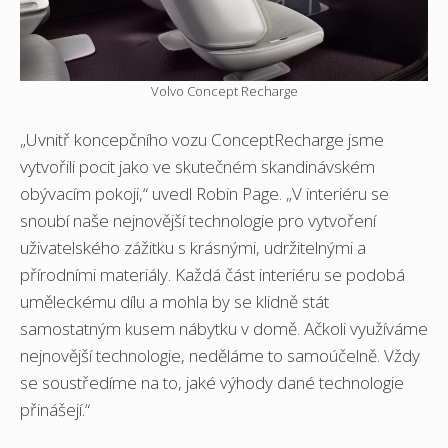
Volvo Concept Recharge
„Uvnitř koncepčního vozu ConceptRecharge jsme
vytvořili pocit jako ve skutečném skandinávském
obývacím pokoji,“ uvedl Robin Page. „V interiéru se
snoubí naše nejnovější technologie pro vytvoření
uživatelského zážitku s krásnými, udržitelnými a
přírodními materiály. Každá část interiéru se podobá
uměleckému dílu a mohla by se klidně stát
samostatným kusem nábytku v domě. Ačkoli využíváme
nejnovější technologie, neděláme to samoúčelně. Vždy
se soustředíme na to, jaké výhody dané technologie
přinášejí.“