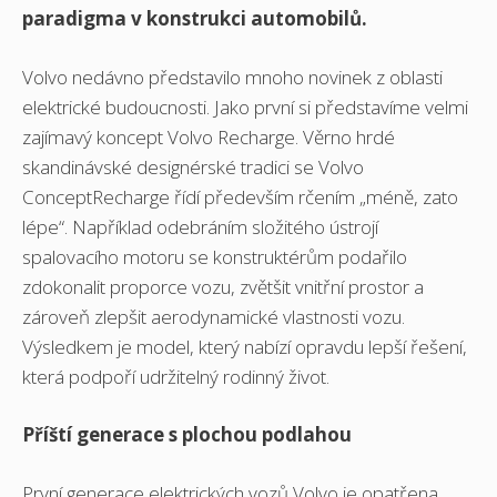
paradigma v konstrukci automobilů.
Volvo nedávno představilo mnoho novinek z oblasti
elektrické budoucnosti. Jako první si představíme velmi
zajímavý koncept Volvo Recharge. Věrno hrdé
skandinávské designérské tradici se Volvo
ConceptRecharge řídí především rčením „méně, zato
lépe“. Například odebráním složitého ústrojí
spalovacího motoru se konstruktérům podařilo
zdokonalit proporce vozu, zvětšit vnitřní prostor a
zároveň zlepšit aerodynamické vlastnosti vozu.
Výsledkem je model, který nabízí opravdu lepší řešení,
která podpoří udržitelný rodinný život.
Příští generace s plochou podlahou
První generace elektrických vozů Volvo je opatřena