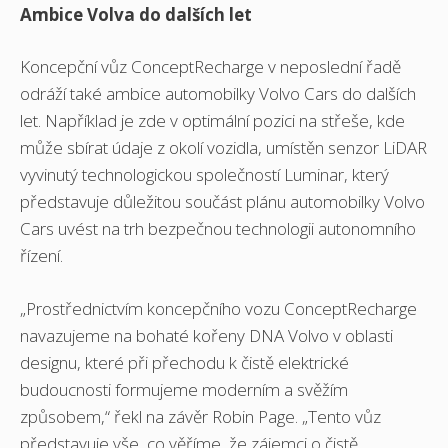
Ambice Volva do dalších let
Koncepční vůz ConceptRecharge v neposlední řadě
odráží také ambice automobilky Volvo Cars do dalších
let. Například je zde v optimální pozici na střeše, kde
může sbírat údaje z okolí vozidla, umístěn senzor LiDAR
vyvinutý technologickou společností Luminar, který
představuje důležitou součást plánu automobilky Volvo
Cars uvést na trh bezpečnou technologii autonomního
řízení.
„Prostřednictvím koncepčního vozu ConceptRecharge
navazujeme na bohaté kořeny DNA Volvo v oblasti
designu, které při přechodu k čistě elektrické
budoucnosti formujeme moderním a svěžím
způsobem,“ řekl na závěr Robin Page. „Tento vůz
představuje vše, co věříme, že zájemci o čistě