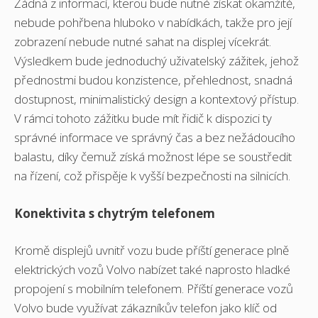
Žádná z informací, kterou bude nutné získat okamžitě,
nebude pohřbena hluboko v nabídkách, takže pro její
zobrazení nebude nutné sahat na displej vícekrát.
Výsledkem bude jednoduchý uživatelský zážitek, jehož
přednostmi budou konzistence, přehlednost, snadná
dostupnost, minimalistický design a kontextový přístup.
V rámci tohoto zážitku bude mít řidič k dispozici ty
správné informace ve správný čas a bez nežádoucího
balastu, díky čemuž získá možnost lépe se soustředit
na řízení, což přispěje k vyšší bezpečnosti na silnicích.
Konektivita s chytrým telefonem
Kromě displejů uvnitř vozu bude příští generace plně
elektrických vozů Volvo nabízet také naprosto hladké
propojení s mobilním telefonem. Příští generace vozů
Volvo bude využívat zákazníkův telefon jako klíč od