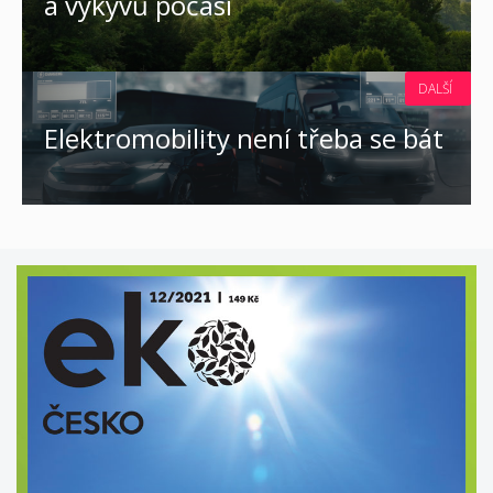
a výkyvů počasí
DALŠÍ
Elektromobility není třeba se bát