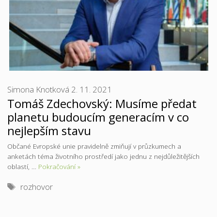
Simona Knotková
2. 11. 2021
Tomáš Zdechovský: Musíme předat
planetu budoucím generacím v co
nejlepším stavu
Občané Evropské unie pravidelně zmiňují v průzkumech a
anketách téma životního prostředí jako jednu z nejdůležitějších
oblastí, …
Pokračování »
Štítky
rozhovor