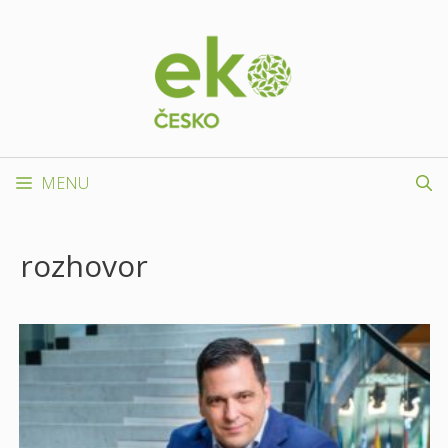
Přeskočit
na
obsah
MENU
rozhovor