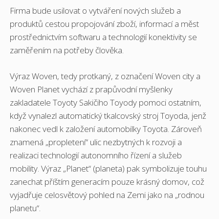
Firma bude usilovat o vytváření nových služeb a
produktů cestou propojování zboží, informací a měst
prostřednictvím softwaru a technologií konektivity se
zaměřením na potřeby člověka.
Výraz Woven, tedy protkaný, z označení Woven city a
Woven Planet vychází z prapůvodní myšlenky
zakladatele Toyoty Sakičiho Toyody pomoci ostatním,
když vynalezl automatický tkalcovský stroj Toyoda, jenž
nakonec vedl k založení automobilky Toyota. Zároveň
znamená „propletení“ ulic nezbytných k rozvoji a
realizaci technologií autonomního řízení a služeb
mobility. Výraz „Planet“ (planeta) pak symbolizuje touhu
zanechat příštím generacím pouze krásný domov, což
vyjadřuje celosvětový pohled na Zemi jako na „rodnou
planetu“.