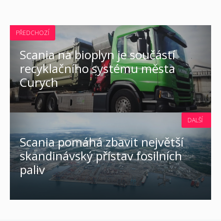
PŘEDCHOZÍ
Scania na bioplyn je součástí
recyklačního systému města
Curych
DALŠÍ
Scania pomáhá zbavit největší
skandinávský přístav fosilních
paliv