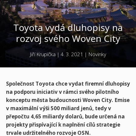
Toyota vydá dluhopisy na
rozvoj svého Woven City
Jiří Krupička
|
4. 3. 2021
|
Novinky
Společnost Toyota chce vydat firemní dluhopisy
na podporu iniciativ v rámci svého pilotního
konceptu města budoucnosti Woven City. Emise
v maximální výši 500 miliard jenů, tedy v
přepočtu 4,65 miliardy dolarů, bude určená na
projekty přispívající k naplnění cílů strategie
trvale udržitelného rozvoje OSN.