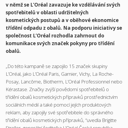
v němž se L’Oréal zavazuje ke vzdělávání svých
spotřebitelů v oblasti udržitelných
kosmetických postupů a v oběhové ekonomice
třídění odpadu z obalů. Na podporu iniciativy se
společnost L’Oréal rozhodla zahrnout do
komunikace svých značek pokyny pro třídění
obalů.
„Do této kampaně se zapojilo 15 značek skupiny
L’Oréal, jako L’Oréal Paris, Garnier, Vichy, La Roche-
Posay, Lancôme, Biotherm, L’Oréal Professionnel nebo
Kérastase. Značky zvýší povědomí spotřebitelů o
třídění obalů kosmetických přípravků prostřednictvím
sociálních médií a také pomocí jejích produktových
reklam, aby zapojily své spotřebitele do správného
třídění obalů kosmetických přípravků, “uvedla Brigitte
Streller, generální ředitelka L’Oréal Česká republika.