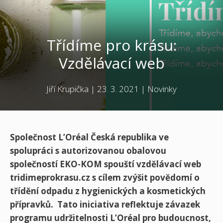
Třídíme pro krásu:
Vzdělávací web
Jiří Krupička
|
23. 3. 2021
|
Novinky
Společnost L’Oréal Česká republika ve
spolupráci s autorizovanou obalovou
společností EKO-KOM spouští vzdělávací web
tridimeprokrasu.cz s cílem zvýšit povědomí o
třídění odpadu z hygienických a kosmetických
přípravků. Tato iniciativa reflektuje závazek
programu udržitelnosti L’Oréal pro budoucnost,