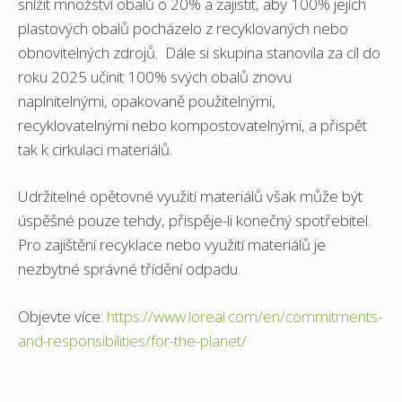
snížit množství obalů o 20% a zajistit, aby 100% jejích
plastových obalů pocházelo z recyklovaných nebo
obnovitelných zdrojů. Dále si skupina stanovila za cíl do
roku 2025 učinit 100% svých obalů znovu
naplnitelnými, opakovaně použitelnými,
recyklovatelnými nebo kompostovatelnými, a přispět
tak k cirkulaci materiálů.
Udržitelné opětovné využití materiálů však může být
úspěšné pouze tehdy, přispěje-li konečný spotřebitel.
Pro zajištění recyklace nebo využití materiálů je
nezbytné správné třídění odpadu.
Objevte více:
https://www.loreal.com/en/commitments-
and-responsibilities/for-the-planet/