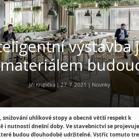
teligentní výstavba j
 materiálem budouc
Jiří Krupička
|
27. 7. 2021
|
Novinky
, snižování uhlíkové stopy a obecně větší respekt k
 i nutností dnešní doby. Ve stavebnictví se projevuj
které budou dlouhodobě udržitelné. Vstříc tomuto tr