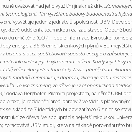
nutné uvažovat nad jeho využitím jinak než dřív.
„Kombinuje
ními technologiemi. Tím vytváříme budovy budoucnosti s hybrid
vkem,“
vysvětluje jeden z jednatelů společnosti UBM Develo
ojektové oddělení a technickou realizaci staveb. Obecně bu
 oxidu uhličitého (CO
) – podle informace Evropské komise z 
2
eby energie a 36 % emisí skleníkových plynů v EU (největší
a z betonu a oceli spotřebovává spoustu energie a způsobuje 
ho materiálu vede k jejich výraznému snížení. Každý krychlový m
hodobě váže celou jednu tunu CO
. Navíc přináší řadu ekonom
2
věných modulů minimalizuje dopravu, zkracuje dobu realizace
veništi. To vše znamená, že dřevo je i z ekonomického hlediska
m,“
dodává Berghöfer.
Pilotním projektem, na němž UBM pře
 do praxe, je rezidenční areál barany.7 ve Vídni s plánovaným
ex se skládá ze 7 identických budov: zatímco 6 z nich se staví
strukci ze dřeva. Ve spolupráci s největší rakouskou univerz
 zpracovává UBM studii, která na základě porovnání této b