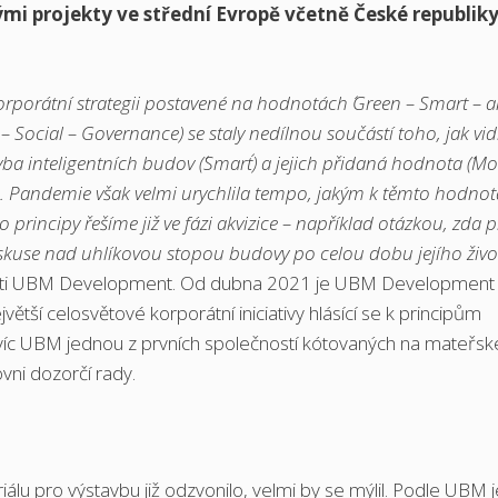
ými projekty ve střední Evropě včetně České republik
orporátní strategii postavené na hodnotách ´Green – Smart – 
 Social – Governance) se staly nedílnou součástí toho, jak vi
vba inteligentních budov (´Smart´) a jejich přidaná hodnota (´Mor
ch. Pandemie však velmi urychlila tempo, jakým k těmto hodno
o principy řešíme již ve fázi akvizice – například otázkou, zda 
iskuse nad uhlíkovou stopou budovy po celou dobu jejího živ
osti UBM Development. Od dubna 2021 je UBM Development
jvětší celosvětové korporátní iniciativy hlásící se k principům
navíc UBM jednou z prvních společností kótovaných na mateřsk
ovni dozorčí rady.
álu pro výstavbu již odzvonilo, velmi by se mýlil. Podle UBM j