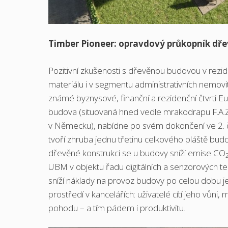
Timber Pioneer: opravdový průkopník dř
Pozitivní zkušenosti s dřevěnou budovou v rezi
materiálu i v segmentu administrativních nemovi
známé byznysové, finanční a rezidenční čtvrti
budova (situovaná hned vedle mrakodrapu F.A.Z
v Německu), nabídne po svém dokončení ve 2. č
tvoří zhruba jednu třetinu celkového pláště bud
dřevěné konstrukci se u budovy sníží emise CO
UBM v objektu řadu digitálních a senzorových tech
sníží náklady na provoz budovy po celou dobu j
prostředí v kancelářích: uživatelé cítí jeho vůni, 
pohodu – a tím pádem i produktivitu.