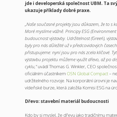
jde i developerská společnost UBM. Ta sv
ukazuje příklady dobré praxe.
„Naše současné projekty jsou důkazem, že to s k
More´ myslíme vážně. Principy ESG (Environment –
budoucnost výstavby. Udržitelnost (´Green´), výsta
byly pro nás důležité už v předcovidových čase
přistupujeme: nyní jsou pro nás zcela klíčové. Tyt
výstavbu projektu můžeme využít dřevo, až po d
cyklu,“
uvádí Thomas G. Winkler, CEO společn
oficiálním účastníkem
OSN Global Compact
– ne
udržitelného rozvoje. Na korporátní úrovni je 
vídeňské burze, která založila Komisi ESG na úr
Dřevo: stavební materiál budoucnosti
Kdo by si myslel, že dřevu jako tradičnímu materi