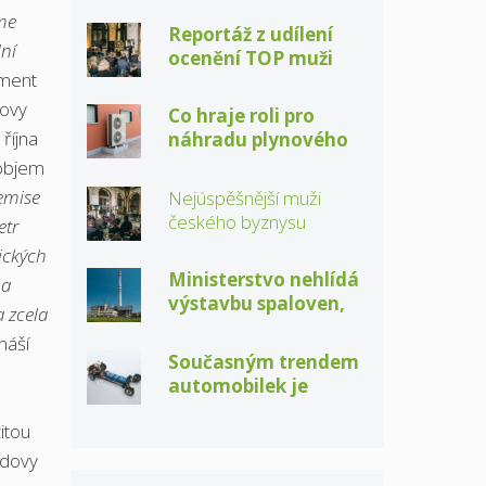
me
pořádně sexy
Reportáž z udílení
ní
ocenění TOP muži
pment
magazínu CEO
dovy
Co hraje roli pro
října
náhradu plynového
kotle tepelným
 objem
čerpadlem?
emise
Nejúspěšnější muži
českého byznysu
etr
převzali ocenění
ických
magazínu CEO
Ministerstvo nehlídá
 a
výstavbu spaloven,
 zcela
nebude co
náší
recyklovat!
Současným trendem
automobilek je
veletrh technologií
itou
udovy