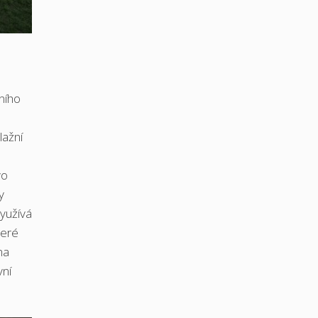
ního
lažní
vo
y
yužívá
teré
na
vní