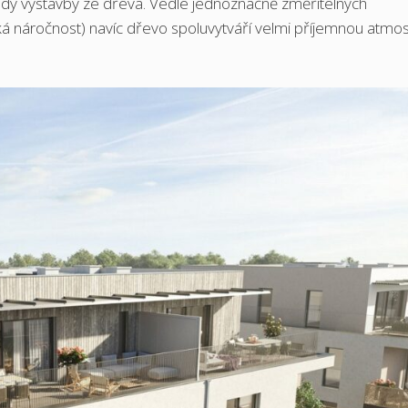
dy výstavby ze dřeva. Vedle jednoznačně změřitelných
ká náročnost) navíc dřevo spoluvytváří velmi příjemnou atmos