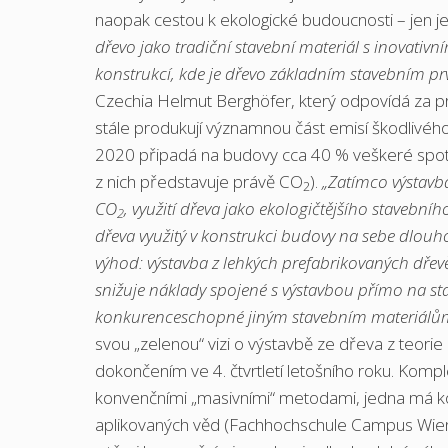
naopak cestou k ekologické budoucnosti – jen je 
dřevo jako tradiční stavební materiál s inovativ
konstrukcí, kde je dřevo základním stavebním pr
Czechia Helmut Berghöfer, který odpovídá za pr
stále produkují významnou část emisí škodlivého
2020 připadá na budovy cca 40 % veškeré spotř
z nich představuje právě CO
).
„Zatímco výstavb
2
CO
, využití dřeva jako ekologičtějšího stavební
2
dřeva využitý v konstrukci budovy na sebe dlou
výhod: výstavba z lehkých prefabrikovaných dře
snižuje náklady spojené s výstavbou přímo na sta
konkurenceschopné jiným stavebním materiálů
svou „zelenou“ vizi o výstavbě ze dřeva z teorie
dokončením ve 4. čtvrtletí letošního roku. Kompl
konvenčními „masivními“ metodami, jedna má kon
aplikovaných věd (Fachhochschule Campus Wien)