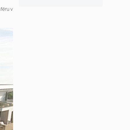
féru v