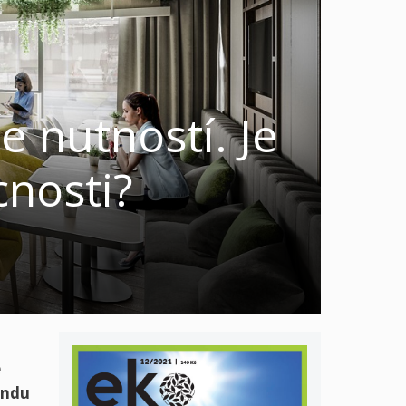
e nutností. Je
nosti?
e
endu