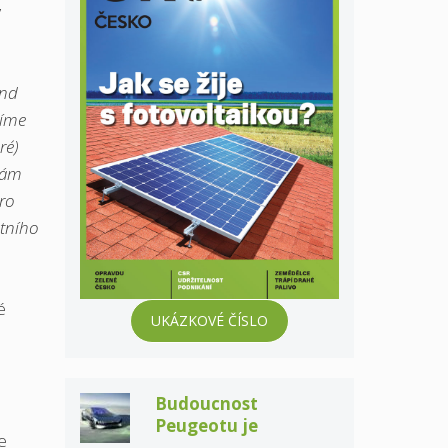
y
and
díme
e´)
tám
pro
otního
é
UKÁZKOVÉ ČÍSLO
Budoucnost
Peugeotu je
e
elektrická a taky