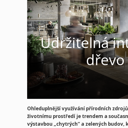
Udržitelná in
dřevo
Ohleduplnější využívání přírodních zdrojů
životnímu prostředí je trendem a současně
výstavbou „chytrých“ a zelených budov, 