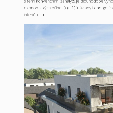
s těmi konvenčními zanalyzuje dlouhodobé výho
ekonomických přínosů (nižší náklady i energetic
interiérech.