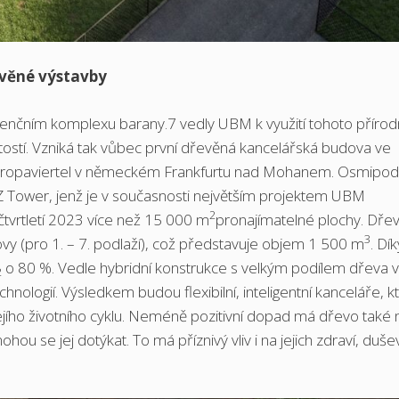
evěné výstavby
denčním komplexu barany.7 vedly UBM k využití tohoto přírod
tostí. Vzniká tak vůbec první dřevěná kancelářská budova ve
 Europaviertel v německém Frankfurtu nad Mohanem. Osmipod
 Tower, jenž je v současnosti největším projektem UBM
2
tvrtletí 2023 více než 15 000 m
pronajímatelné plochy. Dře
3
ovy (pro 1. – 7. podlaží), což představuje objem 1 500 m
. Dík
o 80 %. Vedle hybridní konstrukce s velkým podílem dřeva v
2
nologií. Výsledkem budou flexibilní, inteligentní kanceláře, k
ejího životního cyklu. Neméně pozitivní dopad má dřevo také 
mohou se jej dotýkat. To má příznivý vliv i na jejich zdraví, duše