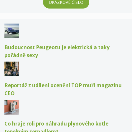
UKÁZKOVÉ ČÍSLO
Budoucnost Peugeotu je elektrická a taky
pořádně sexy
Reportáž z udílení ocenění TOP muži magazínu
CEO
Co hraje roli pro náhradu plynového kotle
tepelným čerpadlem?