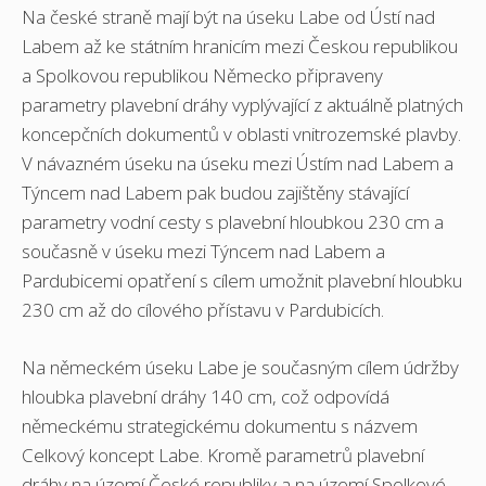
Na české straně mají být na úseku Labe od Ústí nad
Labem až ke státním hranicím mezi Českou republikou
a Spolkovou republikou Německo připraveny
parametry plavební dráhy vyplývající z aktuálně platných
koncepčních dokumentů v oblasti vnitrozemské plavby.
V návazném úseku na úseku mezi Ústím nad Labem a
Týncem nad Labem pak budou zajištěny stávající
parametry vodní cesty s plavební hloubkou 230 cm a
současně v úseku mezi Týncem nad Labem a
Pardubicemi opatření s cílem umožnit plavební hloubku
230 cm až do cílového přístavu v Pardubicích.
Na německém úseku Labe je současným cílem údržby
hloubka plavební dráhy 140 cm, což odpovídá
německému strategickému dokumentu s názvem
Celkový koncept Labe. Kromě parametrů plavební
dráhy na území České republiky a na území Spolkové