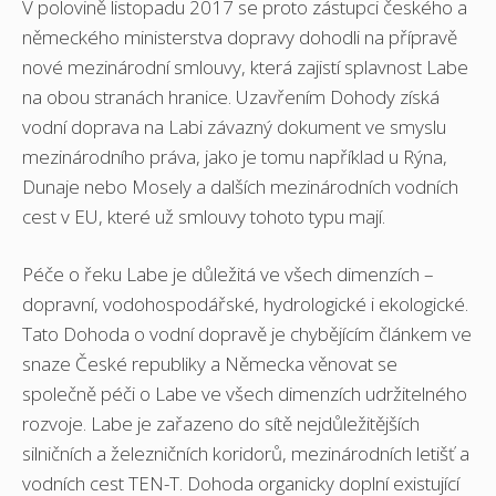
V polovině listopadu 2017 se proto zástupci českého a
německého ministerstva dopravy dohodli na přípravě
nové mezinárodní smlouvy, která zajistí splavnost Labe
na obou stranách hranice. Uzavřením Dohody získá
vodní doprava na Labi závazný dokument ve smyslu
mezinárodního práva, jako je tomu například u Rýna,
Dunaje nebo Mosely a dalších mezinárodních vodních
cest v EU, které už smlouvy tohoto typu mají.
Péče o řeku Labe je důležitá ve všech dimenzích –
dopravní, vodohospodářské, hydrologické i ekologické.
Tato Dohoda o vodní dopravě je chybějícím článkem ve
snaze České republiky a Německa věnovat se
společně péči o Labe ve všech dimenzích udržitelného
rozvoje. Labe je zařazeno do sítě nejdůležitějších
silničních a železničních koridorů, mezinárodních letišť a
vodních cest TEN-T. Dohoda organicky doplní existující