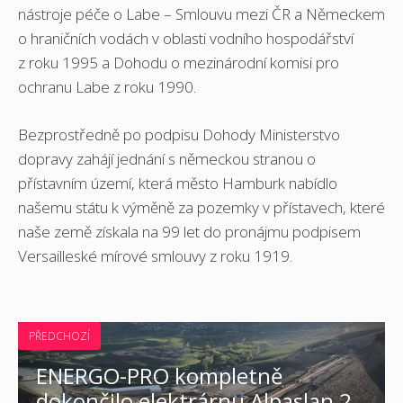
nástroje péče o Labe – Smlouvu mezi ČR a Německem
o hraničních vodách v oblasti vodního hospodářství
z roku 1995 a Dohodu o mezinárodní komisi pro
ochranu Labe z roku 1990.
Bezprostředně po podpisu Dohody Ministerstvo
dopravy zahájí jednání s německou stranou o
přístavním území, která město Hamburk nabídlo
našemu státu k výměně za pozemky v přístavech, které
naše země získala na 99 let do pronájmu podpisem
Versailleské mírové smlouvy z roku 1919.
PŘEDCHOZÍ
ENERGO-PRO kompletně
dokončilo elektrárnu Alpaslan 2