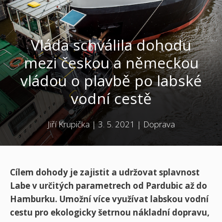
Vláda schválila dohodu
mezi českou a německou
vládou o plavbě po labské
vodní cestě
Jiří Krupička
|
3. 5. 2021
|
Doprava
Cílem dohody je zajistit a udržovat splavnost
Labe v určitých parametrech od Pardubic až do
Hamburku. Umožní více využívat labskou vodní
cestu pro ekologicky šetrnou nákladní dopravu,