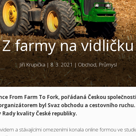
Z farmy na vidličku
Jiří Krupička
|
8. 3. 2021
|
Obchod
,
Průmysl
ence From Farm To Fork, pořádaná Českou společností
organizátorem byl Svaz obchodu a cestovního ruchu.
 Rady kvality České republiky.
ovidem a stávajícími omezeními konala online formou ve studi