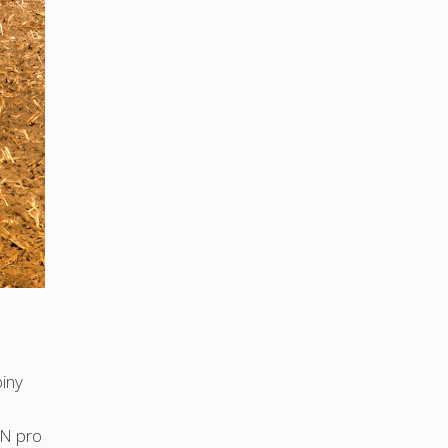
piny
CN pro