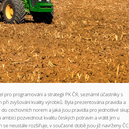
l pro programování a strategii PK ČR, seznámil účastníky s
při zvyšování kvality výrobků. Byla prezentována pravidla a
 do cechovních norem a jaká jsou pravidla pro jednotlivé sku
mbici pozvednout kvalitu českých potravin a vrátit jim u
m se neustále rozšiřuje, v současné době jsou již navrženy Č