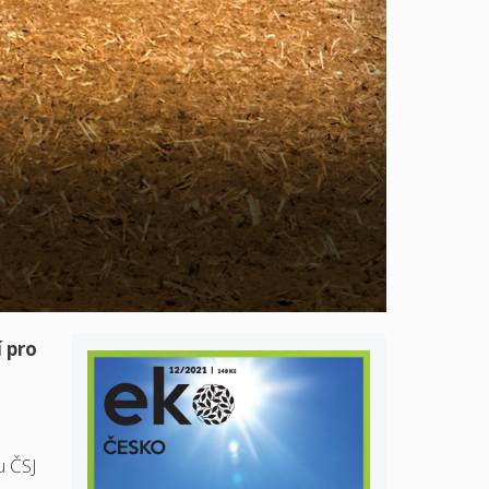
 pro
u ČSJ