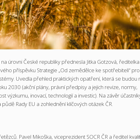
na úrovni České republiky přednesla Jitka Gotzová, ředitelka
vého příspěvku Strategie „Od zemědělce ke spotřebiteli“ pro
ystémy. Uvedla přehled praktických opatření, která se budou
roku 2030 (akční plány, právní předpisy a jejich revize, normy,
t výzkumu, inovací, technologií a investic). Na závěr účastník
 půdě Rady EU a zohlednění klíčových otázek ČR.
 řetězců. Pavel Mikoška, viceprezident SOCR ČR a ředitel kvali