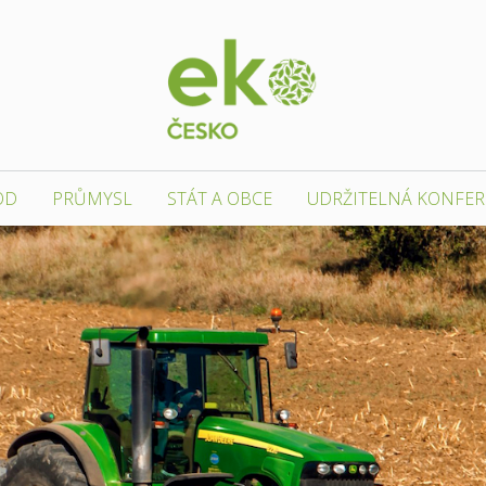
OD
PRŮMYSL
STÁT A OBCE
UDRŽITELNÁ KONFE