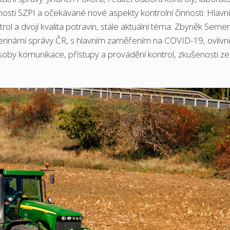
nnosti SZPI a očekávané nové aspekty kontrolní činnosti. Hlavn
ol a dvojí kvalita potravin, stále aktuální téma. Zbyněk Seme
eterinární správy ČR, s hlavním zaměřením na COVID-19, ovlivn
by komunikace, přístupy a provádění kontrol, zkušenosti ze