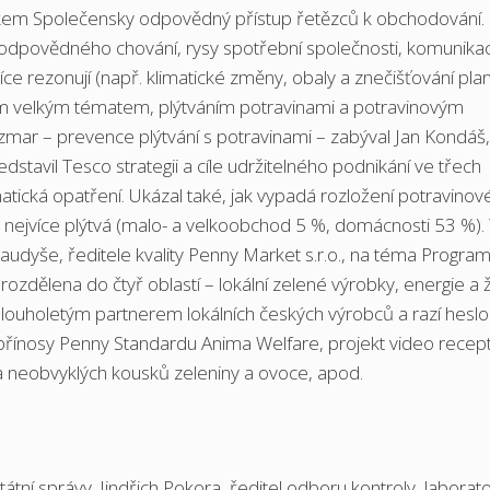
pěvkem Společensky odpovědný přístup řetězců k obchodování.
dpovědného chování, rysy spotřební společnosti, komunikac
více rezonují (např. klimatické změny, obaly a znečišťování pla
ším velkým tématem, plýtváním potravinami a potravinovým
mar – prevence plýtvání s potravinami – zabýval Jan Kondáš,
tavil Tesco strategii a cíle udržitelného podnikání ve třech
imatická opatření. Ukázal také, jak vypadá rozložení potravino
 nejvíce plýtvá (malo- a velkoobchod 5 %, domácnosti 53 %).
udyše, ředitele kvality Penny Market s.r.o., na téma Progra
e rozdělena do čtyř oblastí – lokální zelené výrobky, energie a ž
 dlouholetým partnerem lokálních českých výrobců a razí hesl
í přínosy Penny Standardu Anima Welfare, projekt video recep
ana neobvyklých kousků zeleniny a ovoce, apod.
átní správy. Jindřich Pokora, ředitel odboru kontroly, laborato