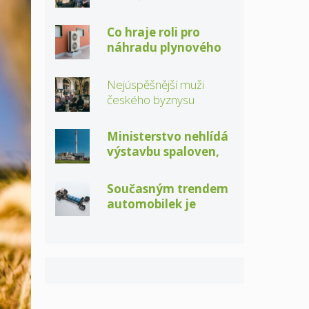
magazínu CEO
Co hraje roli pro
náhradu plynového
kotle tepelným
čerpadlem?
Nejúspěšnější muži
českého byznysu
převzali ocenění
magazínu CEO
Ministerstvo nehlídá
výstavbu spaloven,
nebude co
recyklovat!
Současným trendem
automobilek je
veletrh technologií