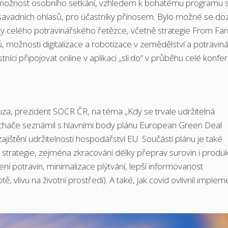
 možnost osobního setkání, vzhledem k bohatému programu 
osavadních ohlasů, pro účastníky přínosem. Bylo možné se do
ity celého potravinářského řetězce, včetně strategie From Fa
ožnosti digitalizace a robotizace v zemědělství a potravinář
níci připojovat online v aplikaci „sli.do“ v průběhu celé konfe
a, prezident SOCR ČR, na téma „Kdy se trvale udržitelná
luchače seznámil s hlavními body plánu European Green Deal
jištění udržitelnosti hospodářství EU. Součástí plánu je také
o strategie, zejména zkracování délky přeprav surovin i produk
ení potravin, minimalizace plýtvání, lepší informovanost
 vlivu na životní prostředí). A také, jak covid ovlivnil implem