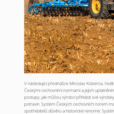
V následující přednášce Miroslav Koberna, ředite
Českými cechovními normami a jejich uplatněním 
postupy, jak můžou výrobci přihlásit své výrobky
potravin. Systém Českých cechovních norem má a
spotřebitelů důvěru a historické renomé. Systé