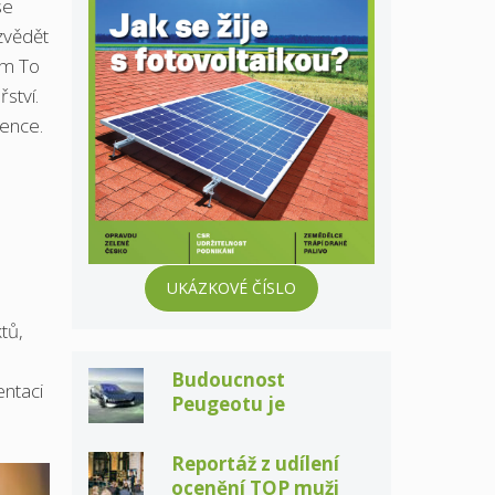
se
zvědět
rm To
ství.
rence.
UKÁZKOVÉ ČÍSLO
tů,
Budoucnost
entaci
Peugeotu je
elektrická a taky
pořádně sexy
Reportáž z udílení
ocenění TOP muži