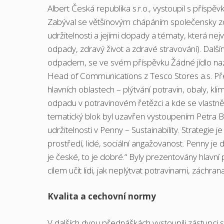
Albert Česká republika s.r.o., vystoupil s přís
Zabýval se většinovým chápáním společensky zo
udržitelnosti a jejími dopady a tématy, která nej
odpady, zdravý život a zdravé stravování). Dal
odpadem, se ve svém příspěvku Žádné jídlo naz
Head of Communications z Tesco Stores a.s. Předs
hlavních oblastech – plýtvání potravin, obaly, kl
odpadu v potravinovém řetězci a kde se vlastně
tematický blok byl uzavřen vystoupením Petra Ba
udržitelnosti v Penny – Sustainability. Strategie j
prostředí, lidé, sociální angažovanost. Penny je
je české, to je dobré.“ Byly prezentovány hlavn
cílem učit lidi, jak neplýtvat potravinami, záchr
Kvalita a cechovní normy
V dalších dvou přednáškách vystoupili zástupci st