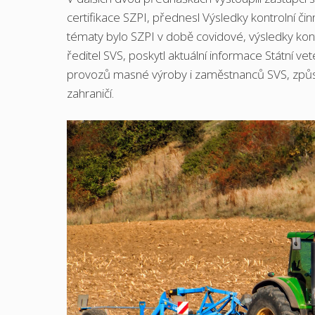
certifikace SZPI, přednesl Výsledky kontrolní či
tématy bylo SZPI v době covidové, výsledky kontr
ředitel SVS, poskytl aktuální informace Státní v
provozů masné výroby i zaměstnanců SVS, způso
zahraničí.