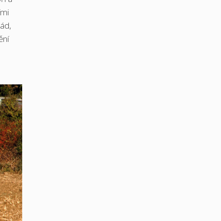
ími
rád,
ění