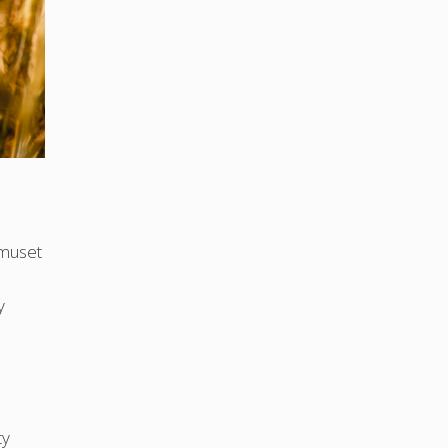
 muset
y
ty