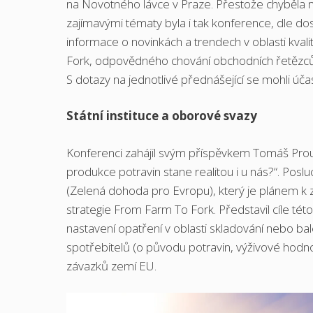
na Novotného lávce v Praze. Přestože chyběla
zajímavými tématy byla i tak konference, dle d
informace o novinkách a trendech v oblasti kval
Fork, odpovědného chování obchodních řetězců, m
S dotazy na jednotlivé přednášející se mohli účast
Státní instituce a oborové svazy
Konferenci zahájil svým příspěvkem Tomáš Prouz
produkce potravin stane realitou i u nás?“. Pos
(Zelená dohoda pro Evropu), který je plánem k za
strategie From Farm To Fork. Představil cíle tét
nastavení opatření v oblasti skladování nebo bal
spotřebitelů (o původu potravin, výživové hodnotě,
závazků zemí EU.