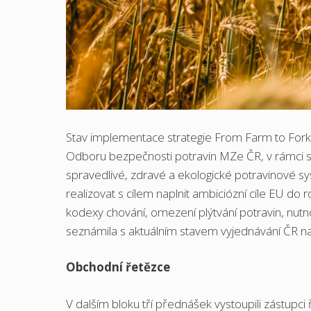
Stav implementace strategie From Farm to Fork 
Odboru bezpečnosti potravin MZe ČR, v rámci s
spravedlivé, zdravé a ekologické potravinové s
realizovat s cílem naplnit ambiciózní cíle EU do 
kodexy chování, omezení plýtvání potravin, nutnos
seznámila s aktuálním stavem vyjednávání ČR na
Obchodní řetězce
V dalším bloku tří přednášek vystoupili zástupci