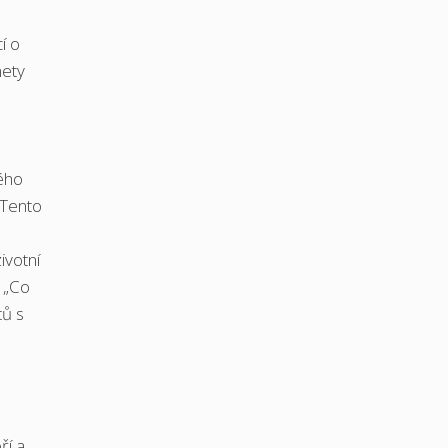
í o
nety
vého
 Tento
m
ivotní
o „Co
tů s
ří a