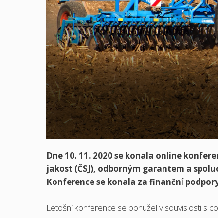
Dne 10. 11. 2020 se konala online konfer
jakost (ČSJ), odborným garantem a spolu
Konference se konala za finanční podpory
Letošní konference se bohužel v souvislosti s c