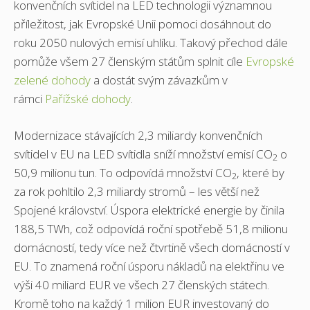
konvenčních svítidel na LED technologii významnou
příležitost, jak Evropské Unii pomoci dosáhnout do
roku 2050 nulových emisí uhlíku. Takový přechod dále
pomůže všem 27 členským státům splnit cíle
Evropské
zelené dohody
a dostát svým závazkům v
rámci
Pařížské dohody
.
Modernizace stávajících 2,3 miliardy konvenčních
svítidel v EU na LED svítidla sníží množství emisí CO
o
2
50,9 milionu tun. To odpovídá množství CO
, které by
2
za rok pohltilo 2,3 miliardy stromů – les větší než
Spojené království. Úspora elektrické energie by činila
188,5 TWh, což odpovídá roční spotřebě 51,8 milionu
domácností, tedy více než čtvrtině všech domácností v
EU. To znamená roční úsporu nákladů na elektřinu ve
výši 40 miliard EUR ve všech 27 členských státech.
Kromě toho na každý 1 milion EUR investovaný do