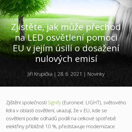
Zjistěte, jak může přechod
na LED osvětlení pomoci
EU v jejím úsilí o dosažení
nulových emisí
Jiří Krupička
|
28. 6. 2021
|
Novinky
Zjištění společnosti
Signify
(Euronext: LIGHT), světového
lídra v oblasti osvětlení, ukazují, že v EU, kde se
osvětlení podle odhadů podílí na celkové spotřebě
elektřiny přibližně 10 %, představuje modernizace