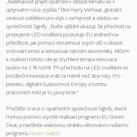
„Naléhavost přijetí opatření v oblasti klimatu se v
uplynulém roce zvýšila,“ říká Harry Verhaar, globální
vedoucí oddělení pro styk s veřejností a vládou ve
společnosti Signify. „Naše zjištění ukazují, že přechod na
propojené LED osvětlení poskytuje EU jedinečnou
příležitost, jak pomoci dosáhnout svých cílů v oblasti
snižování emisí a stimulovat národní ekonomiky. Klíčem
k realizaci tohoto cíle je zrychlení tempa renovace
budov na 3 % ročně. Při přechodu na LED osvětlení se
počáteční investice vrátí za méně než dva roky. Pro
planetu, digitální budoucnost Evropy a tvorbu
pracovních míst je to jasný krok.“
Přečtěte si více o opatřeních společnosti Signify, která
mohou pomoci urychlit realizaci programu EU Green
Deal, a navštivte webovou stránku věnovanou našemu
programu
Green Switch
.