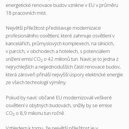
energetické renovace budov vznikne v EU v průměru
18 pracovních míst.
Největší příležitost představuje modernizace
profesionálního osvětlení, které zahrnuje osvětlení v
kancelářích, průmyslových komplexech, na silnicích,
v parcích, v obchodech a hotelech, s potenciálem
snížení emisí CO
o 42 milionů tun. Navíc je to jedna z
2
nejrychlejších a nejjednodušších částí renovace budov,
která zároveň přináší nejvyšší úspory elektrické energie
ze všech technologií výměny.
Pokud by navíc občané EU modernizovali veškeré
osvětlení v obytných budovách, snížily by se emise
CO
o 8,9 milionu tun ročně.
2
Vzhledem k tomu, že největší příležitost je v