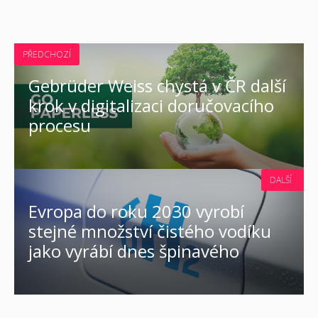
PŘEDCHOZÍ
Gebrüder Weiss chystá v ČR další
krok v digitalizaci doručovacího
procesu
DALŠÍ
Evropa do roku 2030 vyrobí
stejné množství čistého vodíku
jako vyrábí dnes špinavého