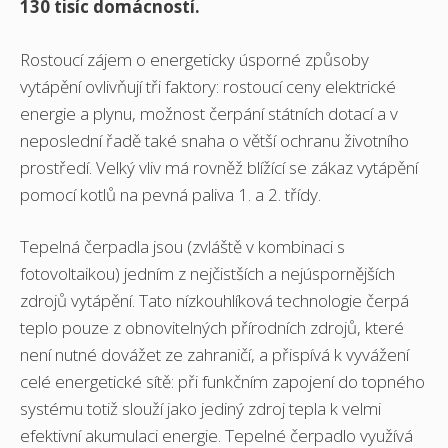
130 tisíc domácností.
Rostoucí zájem o energeticky úsporné způsoby
vytápění ovlivňují tři faktory: rostoucí ceny elektrické
energie a plynu, možnost čerpání státních dotací a v
neposlední řadě také snaha o větší ochranu životního
prostředí. Velký vliv má rovněž blížící se zákaz vytápění
pomocí kotlů na pevná paliva 1. a 2. třídy.
Tepelná čerpadla jsou (zvláště v kombinaci s
fotovoltaikou) jedním z nejčistších a nejúspornějších
zdrojů vytápění. Tato nízkouhlíková technologie čerpá
teplo pouze z obnovitelných přírodních zdrojů, které
není nutné dovážet ze zahraničí, a přispívá k vyvážení
celé energetické sítě: při funkčním zapojení do topného
systému totiž slouží jako jediný zdroj tepla k velmi
efektivní akumulaci energie. Tepelné čerpadlo využívá