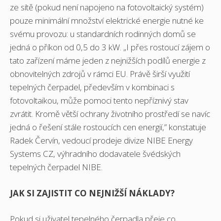
ze sítě (pokud není napojeno na fotovoltaický systém)
pouze minimální množství elektrické energie nutné ke
svému provozu: u standardních rodinných domů se
jedná o příkon od 0,5 do 3 kW. „I přes rostoucí zájem o
tato zařízení máme jeden z nejnižších podílů energie z
obnovitelných zdrojů v rámci EU. Právě širší využití
tepelných čerpadel, především v kombinaci s
fotovoltaikou, může pomoci tento nepříznivý stav
zvrátit. Kromě větší ochrany životního prostředí se navíc
jedná o řešení stále rostoucích cen energií,” konstatuje
Radek Červín, vedoucí prodeje divize NIBE Energy
Systems CZ, výhradního dodavatele švédských
tepelných čerpadel NIBE.
JAK SI ZAJISTIT CO NEJNIŽŠÍ NÁKLADY?
Pokud si uživatel tepelného čerpadla přeje co