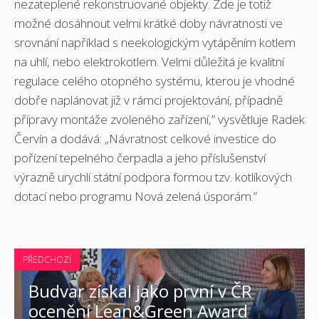
nezateplené rekonstruované objekty. Zde je totiž
možné dosáhnout velmi krátké doby návratnosti ve
srovnání například s neekologickým vytápěním kotlem
na uhlí, nebo elektrokotlem. Velmi důležitá je kvalitní
regulace celého otopného systému, kterou je vhodné
dobře naplánovat již v rámci projektování, případně
přípravy montáže zvoleného zařízení,” vysvětluje Radek
Červín a dodává: „Návratnost celkové investice do
pořízení tepelného čerpadla a jeho příslušenství
výrazně urychlí státní podpora formou tzv. kotlíkových
dotací nebo programu Nová zelená úsporám.”
PŘEDCHOZÍ
Budvar získal jako první v ČR
ocenění Lean&Green Award