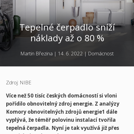
Tepelné čerpadlo sníží
náklady až o 80 %
Martin Březina
|
14. 6. 2022
|
Domácnost
Zdroj: NIBE
Více než 50 tisíc českých domácností si vloni
pořídilo obnovitelný zdroj energie. Z analýzy
Komory obnovitelných zdrojů energie1 dále
vyplývá, že téměř polovinu instalací tvořila
tepelná čerpadla. Nyní je tak využívá již přes