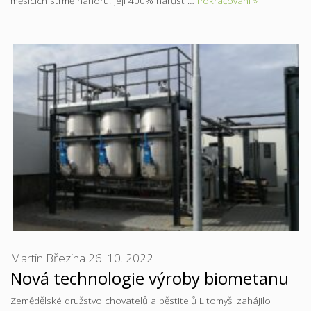
měsících strmě nahoru. Její 400% nárůst …
Pokračování »
Martin Březina
26. 10. 2022
Nová technologie výroby biometanu
Zemědělské družstvo chovatelů a pěstitelů Litomyšl zahájilo