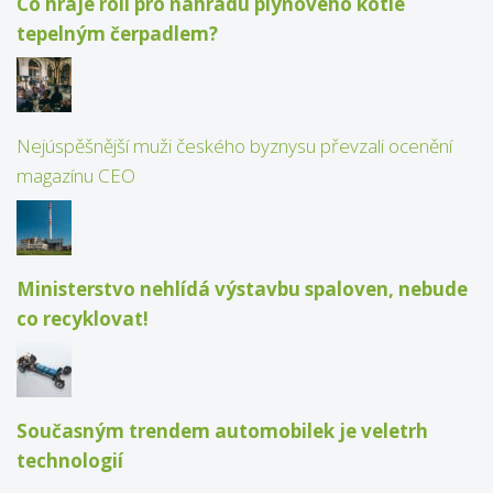
Co hraje roli pro náhradu plynového kotle
tepelným čerpadlem?
Nejúspěšnější muži českého byznysu převzali ocenění
magazínu CEO
Ministerstvo nehlídá výstavbu spaloven, nebude
co recyklovat!
Současným trendem automobilek je veletrh
technologií