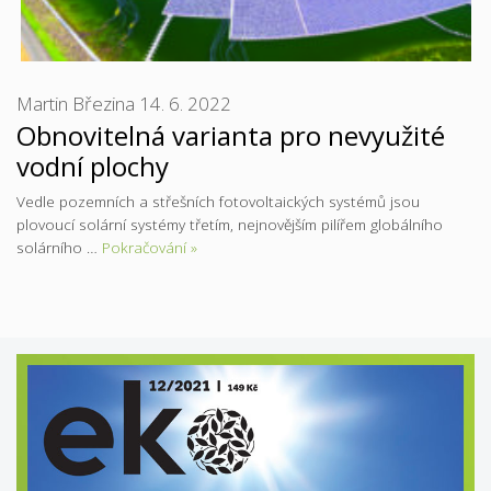
Martin Březina
14. 6. 2022
Obnovitelná varianta pro nevyužité
vodní plochy
Vedle pozemních a střešních fotovoltaických systémů jsou
plovoucí solární systémy třetím, nejnovějším pilířem globálního
solárního …
Pokračování »