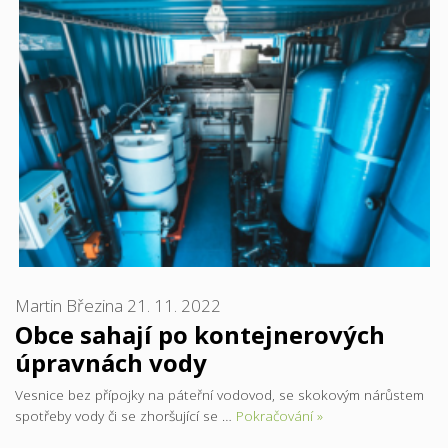
Martin Březina
21. 11. 2022
Obce sahají po kontejnerových
úpravnách vody
Vesnice bez přípojky na páteřní vodovod, se skokovým nárůstem
spotřeby vody či se zhoršující se …
Pokračování »