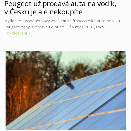
Peugeot už prodává auta na vodík,
v Česku je ale nekoupíte
Myšlenkou pohánět vozy vodíkem se francouzská automobilka
Peugeot zabývá opravdu dlouho. Už v roce 2002, tedy …
Pokračování »