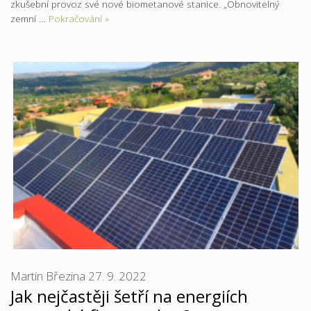
zkušební provoz své nové biometanové stanice. „Obnovitelný
zemní …
Pokračování »
Martin Březina
27. 9. 2022
Jak nejčastěji šetří na energiích