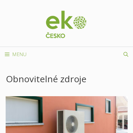
Přeskočit
na
obsah
MENU
Obnovitelné zdroje